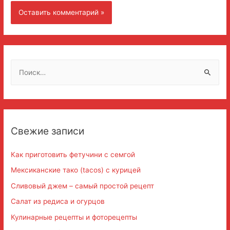
Н
а
й
т
и
Свежие записи
:
Как приготовить фетучини с семгой
Мексиканские тако (tacos) с курицей
Сливовый джем – самый простой рецепт
Салат из редиса и огурцов
Кулинарные рецепты и фоторецепты