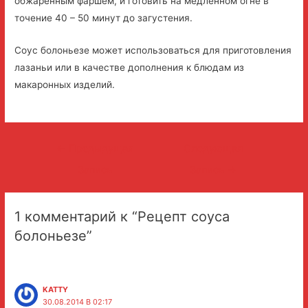
обжаренным фаршем, и готовить на медленном огне в
точение 40 – 50 минут до загустения.
Соус болоньезе может использоваться для приготовления
лазаньи или в качестве дополнения к блюдам из
макаронных изделий.
Навигация
←
Предыдущая
Следующая
по
Запись
Запись
→
записям
1 комментарий к “Рецепт соуса
болоньезе”
KATTY
30.08.2014 В 02:17