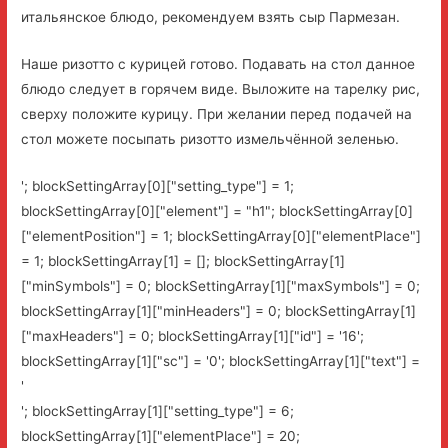
итальянское блюдо, рекомендуем взять сыр Пармезан.
Наше ризотто с курицей готово. Подавать на стол данное
блюдо следует в горячем виде. Выложите на тарелку рис,
сверху положите курицу. При желании перед подачей на
стол можете посыпать ризотто измельчённой зеленью.
'; blockSettingArray[0]["setting_type"] = 1;
blockSettingArray[0]["element"] = "h1"; blockSettingArray[0]
["elementPosition"] = 1; blockSettingArray[0]["elementPlace"]
= 1; blockSettingArray[1] = []; blockSettingArray[1]
["minSymbols"] = 0; blockSettingArray[1]["maxSymbols"] = 0;
blockSettingArray[1]["minHeaders"] = 0; blockSettingArray[1]
["maxHeaders"] = 0; blockSettingArray[1]["id"] = '16';
blockSettingArray[1]["sc"] = '0'; blockSettingArray[1]["text"] =
'
'; blockSettingArray[1]["setting_type"] = 6;
blockSettingArray[1]["elementPlace"] = 20;