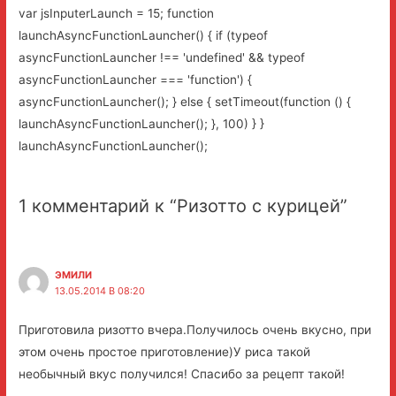
var jsInputerLaunch = 15; function
launchAsyncFunctionLauncher() { if (typeof
asyncFunctionLauncher !== 'undefined' && typeof
asyncFunctionLauncher === 'function') {
asyncFunctionLauncher(); } else { setTimeout(function () {
launchAsyncFunctionLauncher(); }, 100) } }
launchAsyncFunctionLauncher();
1 комментарий к “Ризотто с курицей”
ЭМИЛИ
13.05.2014 В 08:20
Приготовила ризотто вчера.Получилось очень вкусно, при
этом очень простое приготовление)У риса такой
необычный вкус получился! Спасибо за рецепт такой!