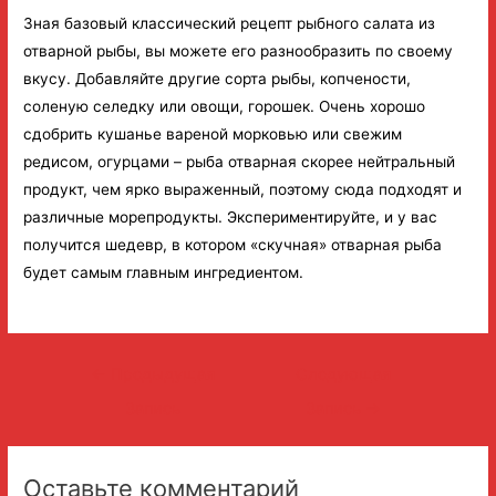
Зная базовый классический рецепт рыбного салата из
отварной рыбы, вы можете его разнообразить по своему
вкусу. Добавляйте другие сорта рыбы, копчености,
соленую селедку или овощи, горошек. Очень хорошо
сдобрить кушанье вареной морковью или свежим
редисом, огурцами – рыба отварная скорее нейтральный
продукт, чем ярко выраженный, поэтому сюда подходят и
различные морепродукты. Экспериментируйте, и у вас
получится шедевр, в котором «скучная» отварная рыба
будет самым главным ингредиентом.
Навигация
←
Предыдущая
Следующая
по
Запись
Запись
→
записям
Оставьте комментарий