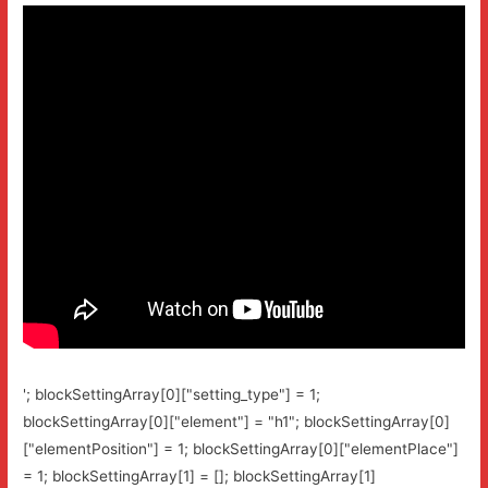
'; blockSettingArray[0]["setting_type"] = 1;
blockSettingArray[0]["element"] = "h1"; blockSettingArray[0]
["elementPosition"] = 1; blockSettingArray[0]["elementPlace"]
= 1; blockSettingArray[1] = []; blockSettingArray[1]