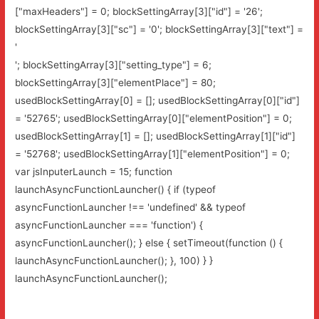
["maxHeaders"] = 0; blockSettingArray[3]["id"] = '26';
blockSettingArray[3]["sc"] = '0'; blockSettingArray[3]["text"] =
'
'; blockSettingArray[3]["setting_type"] = 6;
blockSettingArray[3]["elementPlace"] = 80;
usedBlockSettingArray[0] = []; usedBlockSettingArray[0]["id"]
= '52765'; usedBlockSettingArray[0]["elementPosition"] = 0;
usedBlockSettingArray[1] = []; usedBlockSettingArray[1]["id"]
= '52768'; usedBlockSettingArray[1]["elementPosition"] = 0;
var jsInputerLaunch = 15; function
launchAsyncFunctionLauncher() { if (typeof
asyncFunctionLauncher !== 'undefined' && typeof
asyncFunctionLauncher === 'function') {
asyncFunctionLauncher(); } else { setTimeout(function () {
launchAsyncFunctionLauncher(); }, 100) } }
launchAsyncFunctionLauncher();