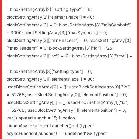
'
'; blockSettingArray[2]["setting_type"] = 6;
blockSettingArray[2]["elementPlace"] = 40;
blockSettingArray[3] = []; blockSettingArray[3]["minSymbols"]
= 3000; blockSettingArray[3]["maxSymbols"] = 0;
blockSettingArray[3]["minHeaders"] = 0; blockSettingArray[3]
["maxHeaders"] = 0; blockSettingArray[3]["id"] = '26';
blockSettingArray[3]["sc"] = '0'; blockSettingArray[3]["text"] =
'
'; blockSettingArray[3]["setting_type"] = 6;
blockSettingArray[3]["elementPlace"] = 80;
usedBlockSettingArray[0] = []; usedBlockSettingArray[0]["id"]
= '52765'; usedBlockSettingArray[0]["elementPosition"] = 0;
usedBlockSettingArray[1] = []; usedBlockSettingArray[1]["id"]
= '52768'; usedBlockSettingArray[1]["elementPosition"] = 0;
var jsInputerLaunch = 15; function
launchAsyncFunctionLauncher() { if (typeof
asyncFunctionLauncher !== 'undefined' && typeof