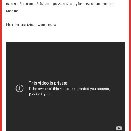
каждый готовый блин промажьте кубиком сливочного
масла.
Источник: izida-women.ru