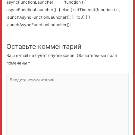
asyncFunctionLauncher === 'function') {
asyncFunctionLauncher(); } else { setTimeout(function () {
launchAsyncFunctionLauncher(); }, 100) } }
launchAsyncFunctionLauncher();
Оставьте комментарий
Ваш e-mail не будет опубликован.
Обязательные поля
помечены
*
Введите
комментарий...