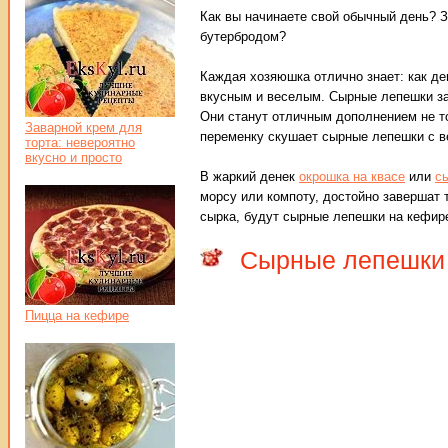
Как вы начинаете свой обычный день? 
бутербродом?
Каждая хозяюшка отлично знает: как де
вкусным и веселым. Сырные лепешки за 
Они станут отличным дополнением не то
Заварной крем для
переменку скушает сырные лепешки с в
торта: невероятно
вкусно и просто
В жаркий денек
окрошка на квасе
или
с
морсу или компоту, достойно завершат т
сырка, будут сырные лепешки на кефир
Сырные лепешки
Пицца на кефире