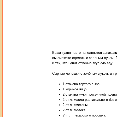
Ваша кухня часто наполняется запахами
вы сможете сделать с зелёным луком. 
и тех, кто ценит отменно вкусную еду.
Сырные лепёшки с зелёным луком, ингр
1 стакана тертого сыра;
1 куриное яйцо;
2 стакана муки просеянной пшени
2 ст.л. масла растительного без 
2 ст.л. сметаны;
2 ст.л. молока;
? ч. л. пекарского порошка;