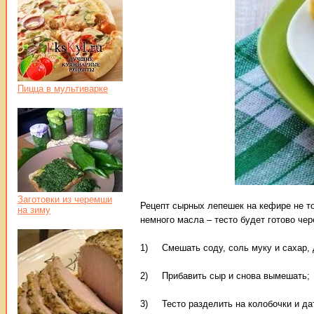
Пицца в мультиварке
Заготовки из черемши
Рецепт сырных лепешек на кефире не тол
на зиму
немного масла – тесто будет готово чер
1) Смешать соду, соль муку и сахар, 
2) Прибавить сыр и снова вымешать;
3) Тесто разделить на колобочки и да