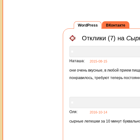
WordPress
ВКонтакте
Отклики (7) на
Сырн
Наташа:
2015-08-15
они очень вкусные, в любой прием пищ
понравилось, требуют теперь постоянно
Оля:
2016-10-14
сырные лепешки за 10 минут буквальн