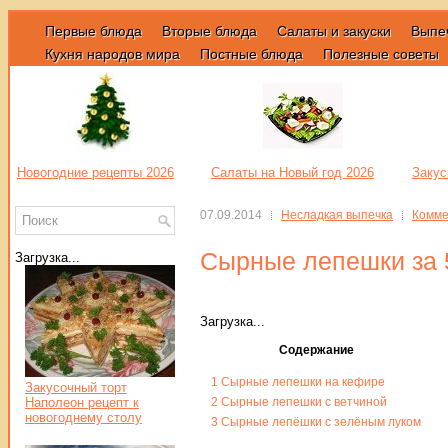
Первые блюда
Вторые блюда
Салаты и закуски
Выпе
Кухня народов мира
Постные блюда
Полезные советы
Новогодние рецепты 2026
Салаты на Новый год 2026
Закус
07.09.2014
Несладкая выпечка
Комме
Сырные лепешки за 5
Загрузка...
Загрузка...
Содержание
1
Сырные лепешки на кефире
Закусочный торт
Наполеон рецепт к
2
Сырные лепешки с ветчиной
новогоднему столу
3
Сырные лепёшки с зелёным луком