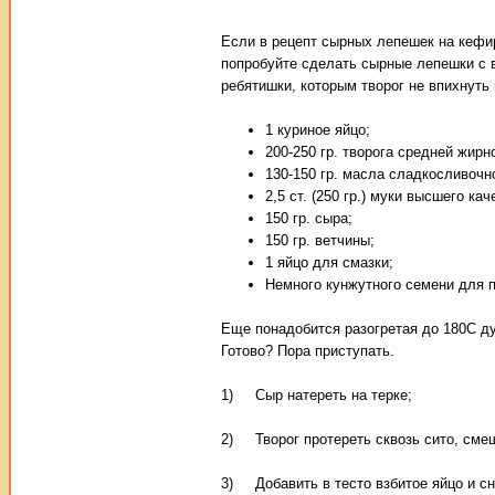
Если в рецепт сырных лепешек на кефи
попробуйте сделать сырные лепешки с в
ребятишки, которым творог не впихнуть 
1 куриное яйцо;
200-250 гр. творога средней жирн
130-150 гр. масла сладкосливочн
2,5 ст. (250 гр.) муки высшего кач
150 гр. сыра;
150 гр. ветчины;
1 яйцо для смазки;
Немного кунжутного семени для 
Еще понадобится разогретая до 180С ду
Готово? Пора приступать.
1) Сыр натереть на терке;
2) Творог протереть сквозь сито, сме
3) Добавить в тесто взбитое яйцо и с