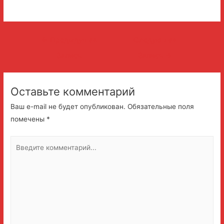
Навигация
←
Предыдущая
Следующая
по
Запись
Запись
→
записям
Оставьте комментарий
Ваш e-mail не будет опубликован.
Обязательные поля
помечены
*
Введите
комментарий...