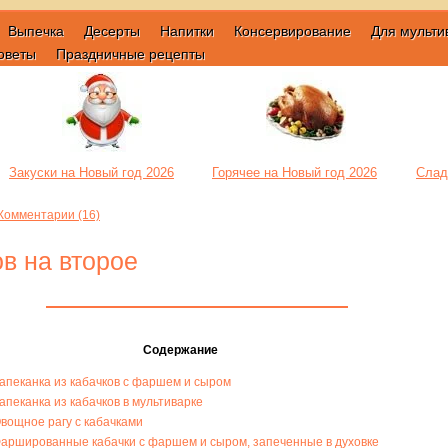
Выпечка
Десерты
Напитки
Консервирование
Для мульти
оветы
Праздничные рецепты
Закуски на Новый год 2026
Горячее на Новый год 2026
Слад
Комментарии (16)
в на второе
Содержание
апеканка из кабачков с фаршем и сыром
апеканка из кабачков в мультиварке
вощное рагу с кабачками
аршированные кабачки с фаршем и сыром, запеченные в духовке