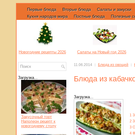
Первые блюда
Вторые блюда
Салаты и закуски
Кухня народов мира
Постные блюда
Полезные с
Новогодние рецепты 2026
Салаты на Новый год 2026
11.06.2014
Блюда из овощей
Блюда из кабачко
Загрузка...
Загрузка...
1
З
Закусочный торт
Наполеон рецепт к
2
З
новогоднему столу
3
О
4
Ф