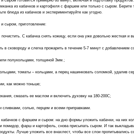
 и сыром готовится примерно 60 минут, включая и подготовку продуктов
пеканка из кабачков и картофеля с фаршем или только с сыром. Берите 
вьте блюда из кабачков и экспериментируйте как угодно.
 и сыром, приготовление:
очистить. С кабачка снять кожицу, если она уже довольно жесткая и в
в сковороду и слегка прожарить в течение 5-7 минут с добавлением с
или полукольцами, толщиной 3мм.;
льцами, томаты – кольцами, а перец нашинковать соломкой, удалив се
и, как можно тоньше;
ания, смазать ее маслом и включить духовку на 180-200С;
 сливками, солью, перцем и всеми приправками.
з кабачков с фаршем и сыром: на дно формы уложить кабачки, на них кол
и помидор, фарш и картофель, снова присыпать сыром. И так выкладыва
родукты. Лучше уложить все внахлест, чтобы все слои пропитывались с