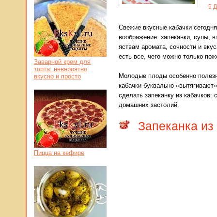
5
Д
Свежие вкусные кабачки сегодня
воображение: запеканки, супы, в
яствам аромата, сочности и вкус
есть все, чего можно только пож
Заварной крем для
торта: невероятно
Молодые плоды особенно полезн
вкусно и просто
кабачки буквально «вытягивают
сделать запеканку из кабачков:
домашних застолий.
Запеканка из
Пицца на кефире