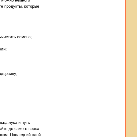
. Можно немного
те продукты, которые
ычистить семена;
оли;
рдцевину;
ьца лука и чуть
йте до самого верха
оком. Последний слой