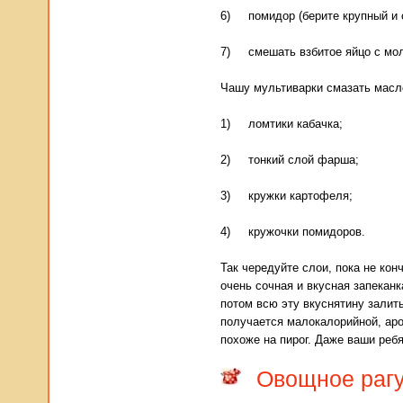
6) помидор (берите крупный и с
7) смешать взбитое яйцо с мол
Чашу мультиварки смазать масл
1) ломтики кабачка;
2) тонкий слой фарша;
3) кружки картофеля;
4) кружочки помидоров.
Так чередуйте слои, пока не ко
очень сочная и вкусная запеканк
потом всю эту вкуснятину залить
получается малокалорийной, аро
похоже на пирог. Даже ваши реб
Овощное рагу