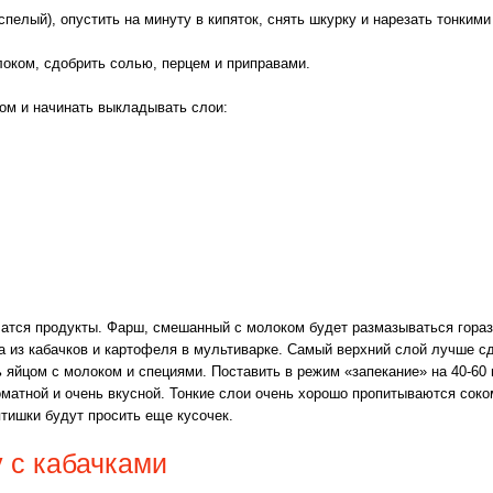
пелый), опустить на минуту в кипяток, снять шкурку и нарезать тонкими
оком, сдобрить солью, перцем и приправами.
ом и начинать выкладывать слои:
нчатся продукты. Фарш, смешанный с молоком будет размазываться гораз
а из кабачков и картофеля в мультиварке. Самый верхний слой лучше сд
 яйцом с молоком и специями. Поставить в режим «запекание» на 40-60 
матной и очень вкусной. Тонкие слои очень хорошо пропитываются соком
ятишки будут просить еще кусочек.
 с кабачками