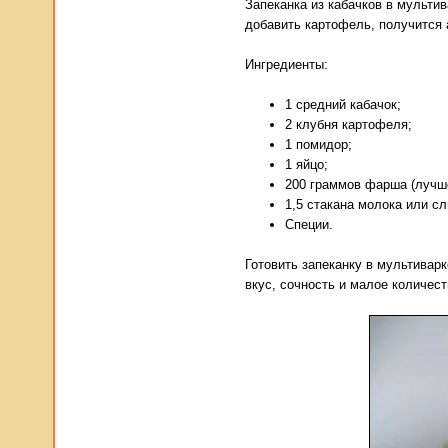
Запеканка из кабачков в мульти
добавить картофель, получится 
Ингредиенты:
1 средний кабачок;
2 клубня картофеля;
1 помидор;
1 яйцо;
200 граммов фарша (лучше 
1,5 стакана молока или сл
Специи.
Готовить запеканку в мультивар
вкус, сочность и малое количест