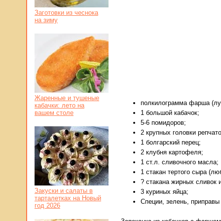
Заготовки из чеснока
на зиму
Жаренные и тушеные
полкилограмма фарша (лу
кабачки: лето на
вашем столе
1 большой кабачок;
5-6 помидоров;
2 крупных головки репчато
1 болгарский перец;
2 клубня картофеля;
1 ст.л. сливочного масла;
1 стакан тертого сыра (люб
? стакана жирных сливок 
Закуски и салаты в
3 куриных яйца;
тарталетках на Новый
Специи, зелень, приправы 
год 2026