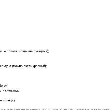
чше пополам свинина/говядина);
го лука (можно взять красный);
ого);
или сметаны;
– по вкусу.