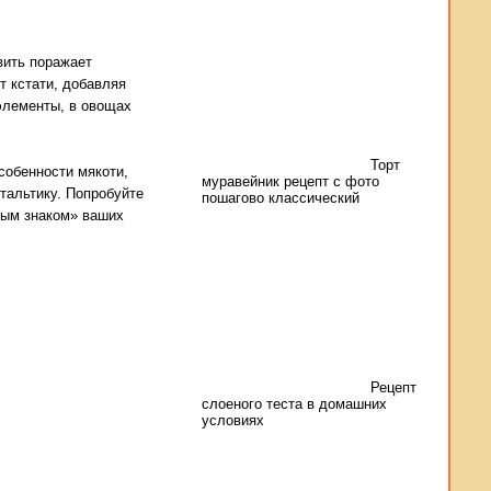
вить поражает
т кстати, добавляя
оэлементы, в овощах
Торт
собенности мякоти,
муравейник рецепт с фото
тальтику. Попробуйте
пошагово классический
ным знаком» ваших
Рецепт
слоеного теста в домашних
условиях