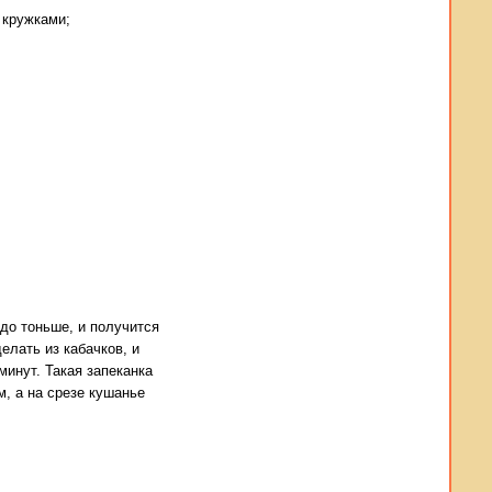
 кружками;
до тоньше, и получится
елать из кабачков, и
минут. Такая запеканка
, а на срезе кушанье