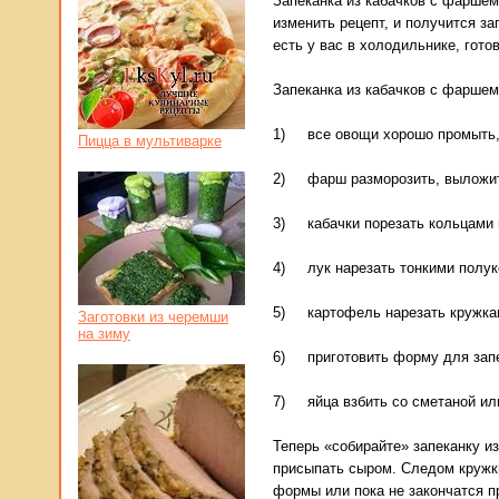
Запеканка из кабачков с фаршем
изменить рецепт, и получится за
есть у вас в холодильнике, гото
Запеканка из кабачков с фаршем
1) все овощи хорошо промыть, п
Пицца в мультиварке
2) фарш разморозить, выложить 
3) кабачки порезать кольцами 
4) лук нарезать тонкими полуко
5) картофель нарезать кружкам
Заготовки из черемши
на зиму
6) приготовить форму для запек
7) яйца взбить со сметаной или
Теперь «собирайте» запеканку и
присыпать сыром. Следом кружк
формы или пока не закончатся п