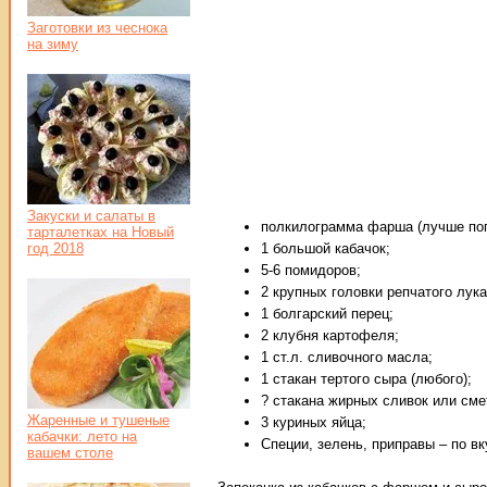
Заготовки из чеснока
на зиму
Закуски и салаты в
полкилограмма фарша (лучше поп
тарталетках на Новый
год 2018
1 большой кабачок;
5-6 помидоров;
2 крупных головки репчатого лука
1 болгарский перец;
2 клубня картофеля;
1 ст.л. сливочного масла;
1 стакан тертого сыра (любого);
? стакана жирных сливок или сме
Жаренные и тушеные
3 куриных яйца;
кабачки: лето на
Специи, зелень, приправы – по вк
вашем столе