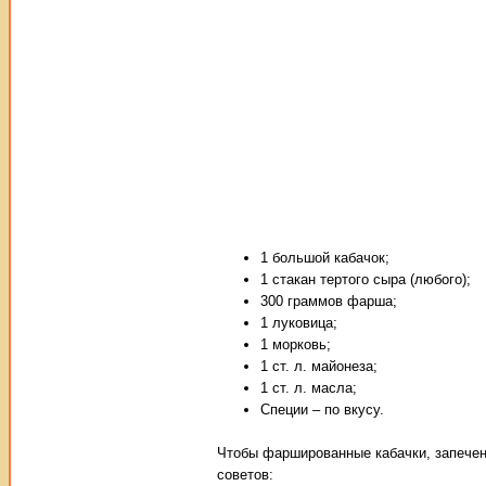
1 большой кабачок;
1 стакан тертого сыра (любого);
300 граммов фарша;
1 луковица;
1 морковь;
1 ст. л. майонеза;
1 ст. л. масла;
Специи – по вкусу.
Чтобы фаршированные кабачки, запечен
советов: