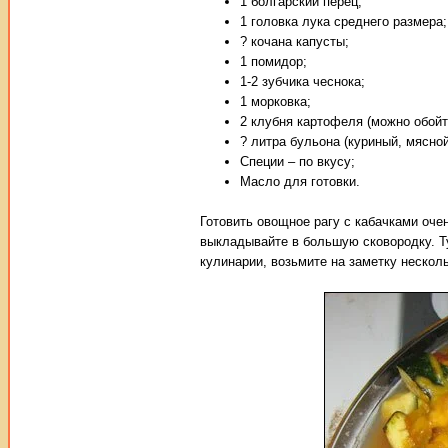
1 болгарский перец;
1 головка лука среднего размера;
? кочана капусты;
1 помидор;
1-2 зубчика чеснока;
1 морковка;
2 клубня картофеля (можно обойти
? литра бульона (куриный, мясно
Специи – по вкусу;
Масло для готовки.
Готовить овощное рагу с кабачками очен
выкладывайте в большую сковородку. Ту
кулинарии, возьмите на заметку несколь