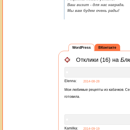
Ваш визит - для нас награда.
Мы вам будем очень рады!
WordPress
ВКонтакте
Отклики (16) на
Блю
Elenna:
2014-08-28
Мои любимые рецепты из кабачков. Сего
готовила.
Kamilka:
2014-09-19