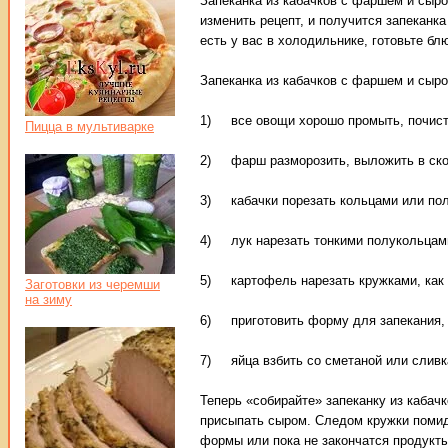
Запеканка из кабачков с фаршем и сыро
изменить рецепт, и получится запеканк
есть у вас в холодильнике, готовьте бл
Запеканка из кабачков с фаршем и сыро
1) все овощи хорошо промыть, почистит
Пицца в мультиварке
2) фарш разморозить, выложить в сков
3) кабачки порезать кольцами или пол
4) лук нарезать тонкими полукольцами
5) картофель нарезать кружками, как
Заготовки из черемши
на зиму
6) приготовить форму для запекания, 
7) яйца взбить со сметаной или сливк
Теперь «собирайте» запеканку из кабач
присыпать сыром. Следом кружки помид
формы или пока не закончатся продукты