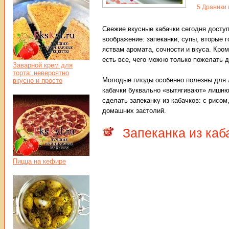
5
Драники 
Свежие вкусные кабачки сегодня доступ
воображение: запеканки, супы, вторые г
яствам аромата, сочности и вкуса. Кро
есть все, чего можно только пожелать д
Заварной крем для
торта: невероятно
Молодые плоды особенно полезны для л
вкусно и просто
кабачки буквально «вытягивают» лишню
сделать запеканку из кабачков: с рисо
домашних застолий.
Запеканка из ка
Пицца на кефире