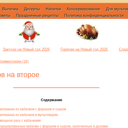
Выпечка
Десерты
Напитки
Консервирование
Для мульти
оветы
Праздничные рецепты
Политика конфиденциальности
Закуски на Новый год 2026
Горячее на Новый год 2026
Слад
Комментарии (16)
в на второе
Содержание
апеканка из кабачков с фаршем и сыром
апеканка из кабачков в мультиварке
вощное рагу с кабачками
аршированные кабачки с фаршем и сыром, запеченные в духовке