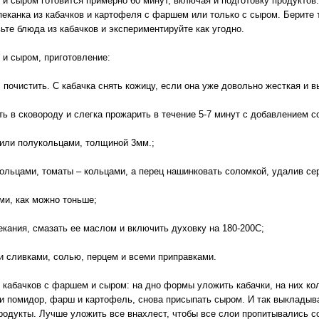
 и сыром готовится примерно 60 минут, включая и подготовку продуктов
пеканка из кабачков и картофеля с фаршем или только с сыром. Берите 
вьте блюда из кабачков и экспериментируйте как угодно.
 и сыром, приготовление:
очистить. С кабачка снять кожицу, если она уже довольно жесткая и в
в сковороду и слегка прожарить в течение 5-7 минут с добавлением с
или полукольцами, толщиной 3мм.;
льцами, томаты – кольцами, а перец нашинковать соломкой, удалив се
и, как можно тоньше;
ания, смазать ее маслом и включить духовку на 180-200С;
 сливками, солью, перцем и всеми приправками.
з кабачков с фаршем и сыром: на дно формы уложить кабачки, на них кол
и помидор, фарш и картофель, снова присыпать сыром. И так выкладыва
родукты. Лучше уложить все внахлест, чтобы все слои пропитывались с