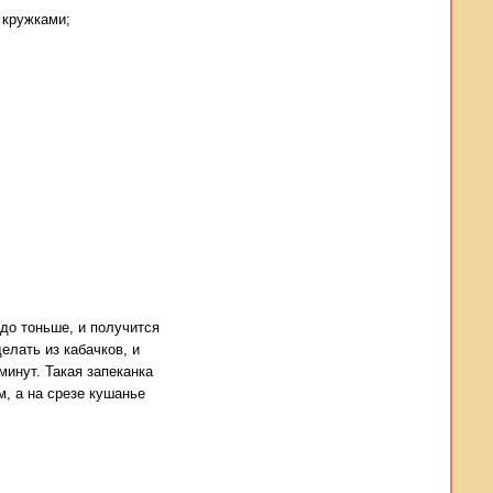
 кружками;
до тоньше, и получится
елать из кабачков, и
минут. Такая запеканка
, а на срезе кушанье