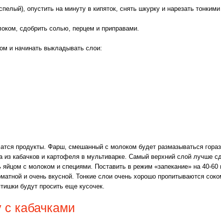
пелый), опустить на минуту в кипяток, снять шкурку и нарезать тонкими
оком, сдобрить солью, перцем и приправами.
ом и начинать выкладывать слои:
нчатся продукты. Фарш, смешанный с молоком будет размазываться гораз
а из кабачков и картофеля в мультиварке. Самый верхний слой лучше сд
 яйцом с молоком и специями. Поставить в режим «запекание» на 40-60 
матной и очень вкусной. Тонкие слои очень хорошо пропитываются соком
ятишки будут просить еще кусочек.
 с кабачками