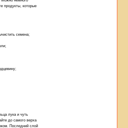
. Можно немного
те продукты, которые
ычистить семена;
оли;
рдцевину;
ьца лука и чуть
йте до самого верха
оком. Последний слой