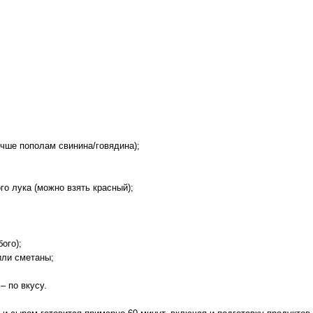
чше пополам свинина/говядина);
го лука (можно взять красный);
ого);
или сметаны;
– по вкусу.