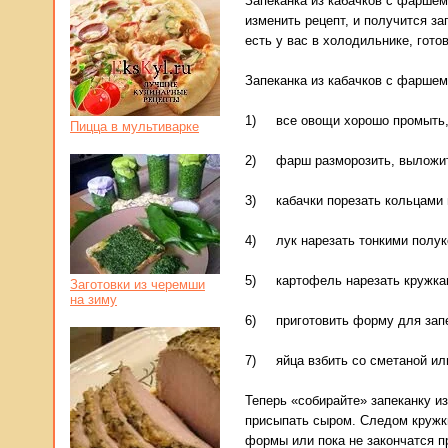
Запеканка из кабачков с фаршем
изменить рецепт, и получится за
есть у вас в холодильнике, гото
Запеканка из кабачков с фаршем
1) все овощи хорошо промыть, п
Пицца в мультиварке
2) фарш разморозить, выложить 
3) кабачки порезать кольцами 
4) лук нарезать тонкими полуко
5) картофель нарезать кружкам
Заготовки из черемши
на зиму
6) приготовить форму для запек
7) яйца взбить со сметаной или
Теперь «собирайте» запеканку и
присыпать сыром. Следом кружк
формы или пока не закончатся п