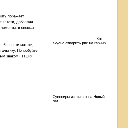
вить поражает
т кстати, добавляя
оэлементы, в овощах
Как
вкусно отварить рис на гарнир
собенности мякоти,
тальтику. Попробуйте
ным знаком» ваших
Сувениры из шишек на Новый
год