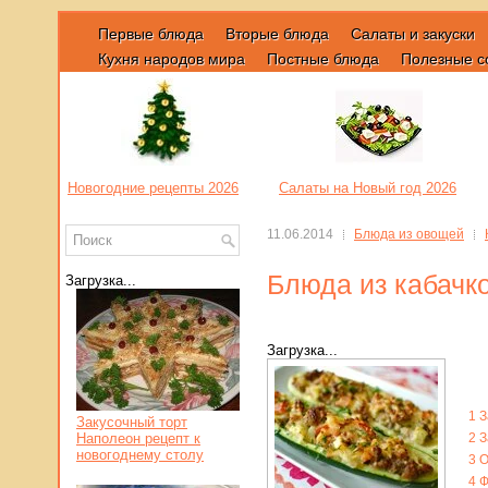
Первые блюда
Вторые блюда
Салаты и закуски
Кухня народов мира
Постные блюда
Полезные с
Новогодние рецепты 2026
Салаты на Новый год 2026
11.06.2014
Блюда из овощей
Блюда из кабачко
Загрузка...
Загрузка...
1
З
Закусочный торт
Наполеон рецепт к
2
З
новогоднему столу
3
О
4
Ф