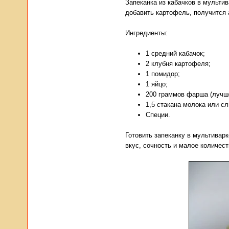
Запеканка из кабачков в мульти
добавить картофель, получится 
Ингредиенты:
1 средний кабачок;
2 клубня картофеля;
1 помидор;
1 яйцо;
200 граммов фарша (лучше 
1,5 стакана молока или сл
Специи.
Готовить запеканку в мультивар
вкус, сочность и малое количест