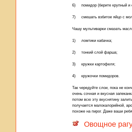
6) помидор (берите крупный и с
7) смешать взбитое яйцо с мол
Чашу мультиварки смазать масл
1) ломтики кабачка;
2) тонкий слой фарша;
3) кружки картофеля;
4) кружочки помидоров.
Так чередуйте слои, пока не ко
очень сочная и вкусная запеканк
потом всю эту вкуснятину залить
получается малокалорийной, аро
похоже на пирог. Даже ваши реб
Овощное рагу