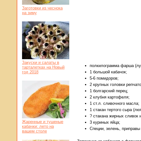
Заготовки из чеснока
на зиму
Закуски и салаты в
полкилограмма фарша (лу
тарталетках на Новый
год 2018
1 большой кабачок;
5-6 помидоров;
2 крупных головки репчато
1 болгарский перец;
2 клубня картофеля;
1 ст.л. сливочного масла;
1 стакан тертого сыра (люб
? стакана жирных сливок 
Жаренные и тушеные
3 куриных яйца;
кабачки: лето на
Специи, зелень, приправы 
вашем столе