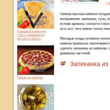
5
Д
Свежие вкусные кабачки сегодня
воображение: запеканки, супы, в
яствам аромата, сочности и вкус
есть все, чего можно только пож
Заварной крем для
торта: невероятно
Молодые плоды особенно полезн
вкусно и просто
кабачки буквально «вытягивают
сделать запеканку из кабачков:
домашних застолий.
Запеканка из
Пицца на кефире