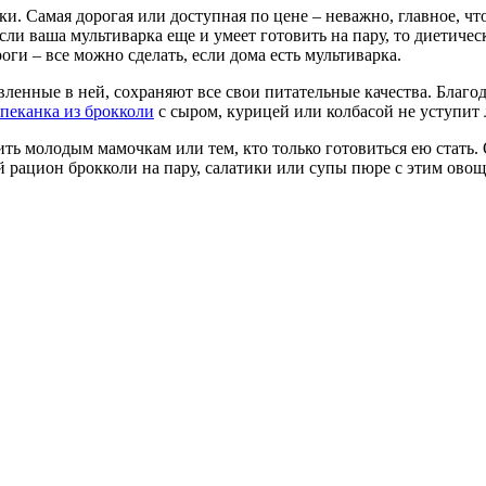
шки.
Самая дорогая или доступная по цене – неважно, главное, ч
ли ваша мультиварка еще и умеет готовить на пару, то диетичес
оги – все можно сделать, если дома есть мультиварка.
ленные в ней, сохраняют все свои питательные качества. Благод
апеканка из брокколи
с сыром, курицей или колбасой не уступит
ь молодым мамочкам или тем, кто только готовиться ею стать. 
й рацион брокколи на пару, салатики или супы пюре с этим овощ