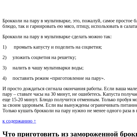
Брокколи на пару в мультиварке, это, пожалуй, самое простое 
блюдо, так и гарнировать ею мясо, птицу, использовать в салат
Брокколи на пару в мультиварке сделать можно так:
1) промыть капусту и поделить на соцветия;
2) уложить соцветия на решетку;
3) налить в чашу мультиварки воды;
4) поставить режим «приготовление на пару».
И просто дождаться сигнала окончания работы. Если ваша мале
пару – ставьте часы на 30 минут, не ошибетесь. Капуста получ
еще 15-20 минут. Блюдо получится отменным. Только пробуя мож
за своим здоровьем. Если вы вынуждены ограничивать питание 
Только кушать брокколи на пару нужно не менее одного раза в
к содержанию ↑
Что приготовить из замороженной брок