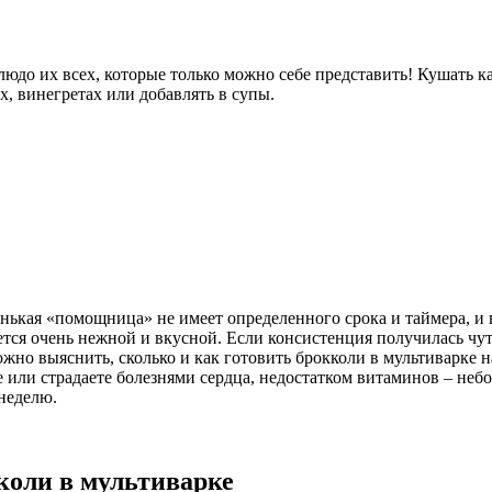
блюдо их всех, которые только можно себе представить! Кушать 
ах, винегретах или добавлять в супы.
нькая «помощница» не имеет определенного срока и таймера, и в
ается очень нежной и вкусной. Если консистенция получилась чу
но выяснить, сколько и как готовить брокколи в мультиварке на
или страдаете болезнями сердца, недостатком витаминов – небо
 неделю.
коли в мультиварке