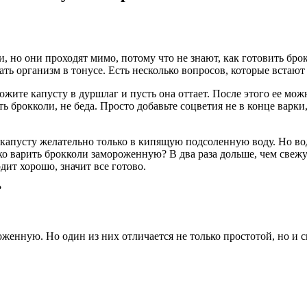
, но они проходят мимо, потому что не знают, как готовить бр
 организм в тонусе. Есть несколько вопросов, которые встают 
ите капусту в дуршлаг и пусть она оттает. После этого ее мож
ь брокколи, не беда. Просто добавьте соцветия не в конце варки
капусту желательно только в кипящую подсоленную воду. Но в
ько варить брокколи замороженную? В два раза дольше, чем свеж
дит хорошо, значит все готово.
?
оженную. Но один из них отличается не только простотой, но и 