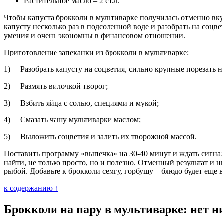
Растительное масло – 2 ст.л.
Чтобы капуста брокколи в мультиварке получилась отменно вку
капусту несколько раз в подсоленной воде и разобрать на соц
умения и очень экономны в финансовом отношении.
Приготовление запеканки из брокколи в мультиварке:
1) Разобрать капусту на соцветия, сильно крупные порезать на
2) Размять вилочкой творог;
3) Взбить яйца с солью, специями и мукой;
4) Смазать чашу мультиварки маслом;
5) Выложить соцветия и залить их творожной массой.
Поставить программу «выпечка» на 30-40 минут и ждать сигнал
найти, не только просто, но и полезно. Отменный результат и 
рыбой. Добавьте к брокколи семгу, горбушу – блюдо будет еще 
к содержанию ↑
Брокколи на пару в мультиварке: нет н