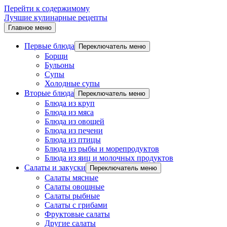
Перейти к содержимому
Лучшие кулинарные рецепты
Главное меню
Первые блюда
Переключатель меню
Борщи
Бульоны
Супы
Холодные супы
Вторые блюда
Переключатель меню
Блюда из круп
Блюда из мяса
Блюда из овощей
Блюда из печени
Блюда из птицы
Блюда из рыбы и морепродуктов
Блюда из яиц и молочных продуктов
Салаты и закуски
Переключатель меню
Салаты мясные
Салаты овощные
Салаты рыбные
Салаты с грибами
Фруктовые салаты
Другие салаты