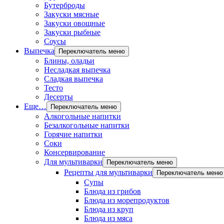
Бутерброды
Закуски мясные
Закуски овощные
Закуски рыбные
Соусы
Выпечка
Переключатель меню
Блины, оладьи
Несладкая выпечка
Сладкая выпечка
Тесто
Десерты
Еще…
Переключатель меню
Алкогольные напитки
Безалкогольные напитки
Горячие напитки
Соки
Консервирование
Для мультиварки
Переключатель меню
Рецепты для мультиварки
Переключатель меню
Супы
Блюда из грибов
Блюда из морепродуктов
Блюда из круп
Блюда из мяса