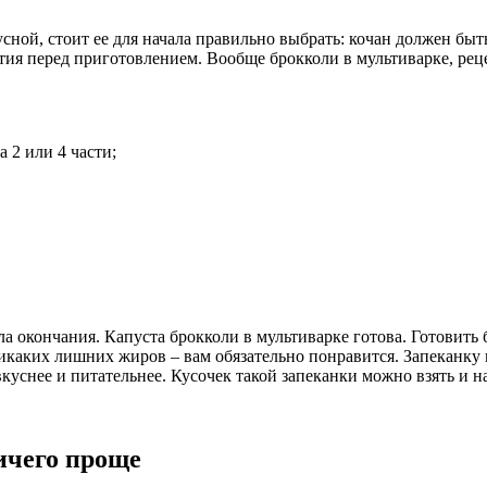
сной, стоит ее для начала правильно выбрать: кочан должен быт
ветия перед приготовлением. Вообще брокколи в мультиварке, р
 2 или 4 части;
а окончания. Капуста брокколи в мультиварке готова. Готовить 
никаких лишних жиров – вам обязательно понравится. Запеканку 
вкуснее и питательнее. Кусочек такой запеканки можно взять и н
ичего проще