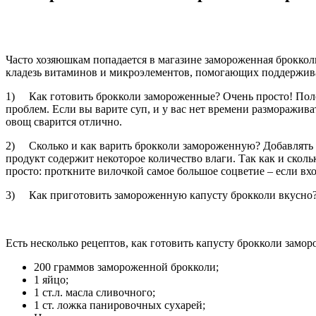
Часто хозяюшкам попадается в магазине замороженная брокколи
кладезь витаминов и микроэлементов, помогающих поддерживать
1) Как готовить брокколи замороженные? Очень просто! Полож
проблем. Если вы варите суп, и у вас нет времени размораживат
овощ сварится отлично.
2) Сколько и как варить брокколи замороженную? Добавлять 
продукт содержит некоторое количество влаги. Так как и скол
просто: проткните вилочкой самое большое соцветие – если вхо
3) Как приготовить замороженную капусту брокколи вкусно
Есть несколько рецептов, как готовить капусту брокколи замор
200 граммов замороженной брокколи;
1 яйцо;
1 ст.л. масла сливочного;
1 ст. ложка панировочных сухарей;