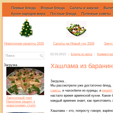
Первые блюда
Вторые блюда
Салаты и закуски
Выпе
Кухня народов мира
Постные блюда
Полезные советы
Новогодние рецепты 2026
Салаты на Новый год 2026
Закус
02.03.2015
Блюда из мяса
Комментар
Хашлама из барани
Загрузка...
Загрузка...
Мы рассмотрели уже достаточно блюд,
самсы
, и чахохбили из курицы, и
рецепт
настало время армянской кухни. Какое 
Закусочный торт
каждый армянин знает, как приготовить
Наполеон рецепт к
новогоднему столу
Хашлама – это, попросту говоря, варён