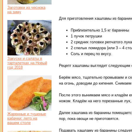
Заготовки из чеснока
на зиму
Для приготовления хашламы из баранин
Приблизительно 1,5 кг баранины
1 пучок петрушки
2 средних головки репчатого лука
2 спелых помидора (или 3 – 4 ст
Соль и перец по вкусу.
Закуски и салаты в
тарталетках на Новый
Рецепт хашламы выглядит следующим 
год 2018
Берём мясо, тщательно промываем и с
на огонь, доводим до кипения. Снимаем 
После этого вынимаем мясо и кладём е
ножом. Кладём на него порезанные лук
Далее хашлама из баранины помещается
Жаренные и тушеные
кабачки: лето на
пор, пока овощи не приготовятся.
вашем столе
Подавать хашламу из баранины следует 