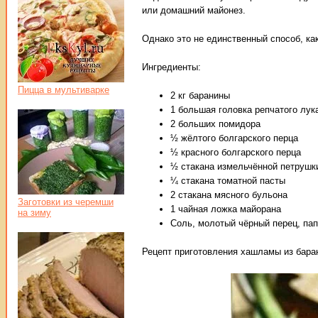
или домашний майонез.
Однако это не единственный способ, ка
Ингредиенты:
Пицца в мультиварке
2 кг баранины
1 большая головка репчатого лук
2 больших помидора
½ жёлтого болгарского перца
½ красного болгарского перца
½ стакана измельчённой петрушк
¼ стакана томатной пасты
2 стакана мясного бульона
Заготовки из черемши
1 чайная ложка майорана
на зиму
Соль, молотый чёрный перец, пап
Рецепт приготовления хашламы из бара