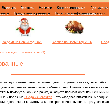
Выпечка
Десерты
Напитки
Консервирование
Для мульти
оветы
Праздничные рецепты
Политика конфиденциальности
Закуски на Новый год 2026
Горячее на Новый год 2026
Слад
а из овощей
Комментарии (9)
ованные
что овощи полезны известно очень давно. Но далеко не каждая хозяйка з
дают поистине незаменимыми особенностями.
Свекла помогает восстано
ажаны помогут в борьбе с раком, а капуста насытит организм ценными 
ные и полезные
блюда из кабачков
– это кладовая витаминов. Молодые
ми, добавляя их в салаты, а более зрелые использовать в рагу, запекан