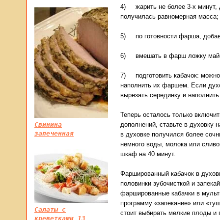
4) жарить не более 3-х минут, 
получилась равномерная масса;
5) по готовности фарша, добави
6) вмешать в фарш ложку майон
7) подготовить кабачок: можно 
наполнить их фаршем. Если духо
вырезать серединку и наполнит
Теперь осталось только включит
дополнений, ставьте в духовку н
Свинина
запеченная
в духовке получился более сочн
немного воды, молока или сливо
шкаф на 40 минут.
Фаршированный кабачок в духов
половинки зубочисткой и запека
фаршированные кабачки в мульти
программу «запекание» или «туш
Салаты с
стоит выбирать мелкие плоды и г
креветками 13