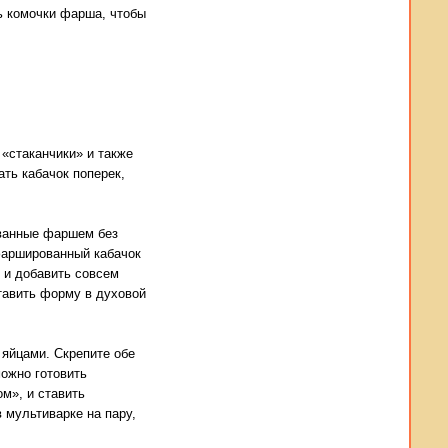
ь комочки фарша, чтобы
«стаканчики» и также
ть кабачок поперек,
ованные фаршем без
 фаршированный кабачок
м и добавить совсем
тавить форму в духовой
яйцами. Скрепите обе
можно готовить
м», и ставить
 мультиварке на пару,