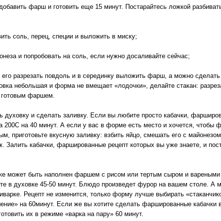
добавить фарш и готовить еще 15 минут. Постарайтесь ложкой разбиват
ть соль, перец, специи и выложить в миску;
еза и попробовать на соль, если нужно досаливайте сейчас;
его разрезать повдоль и в серединку выложить фарш, а можно сделать 
вка небольшая и форма не вмещает «лодочки», делайте стакан: разреза
ь готовым фаршем.
ь духовку и сделать заливку. Если вы любите просто кабачки, фаршир
а 200С на 40 минут. А если у вас в форме есть место и хочется, чтобы
ым, приготовьте вкусную заливку: взбить яйцо, смешать его с майонезо
к. Залить кабачки, фаршированные рецепт которых вы уже знаете, и пос
ке может быть наполнен фаршем с рисом или тертым сыром и вареными 
йте в духовке 45-50 минут. Блюдо произведет фурор на вашем столе. А 
варке. Рецепт не изменится, только форму лучше выбирать «стаканчико
ение» на 60минут. Если же вы хотите сделать фаршированные кабачки в
отовить их в режиме «варка на пару» 60 минут.