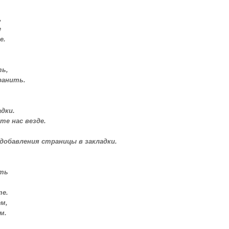
,
е
е.
ть,
ранить.
дки.
те нас везде.
 добавления страницы в закладки.
ать
е.
м,
м.