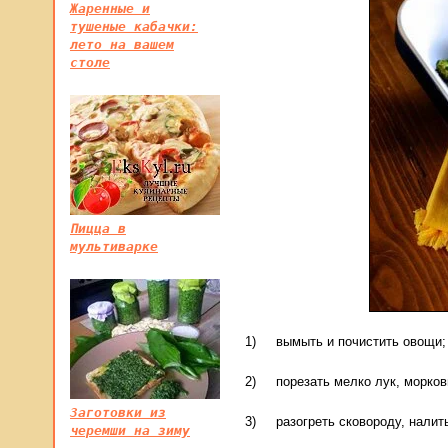
Жаренные и
тушеные кабачки:
лето на вашем
столе
Пицца в
мультиварке
1) вымыть и почистить овощи;
2) порезать мелко лук, морковь
Заготовки из
3) разогреть сковороду, налить
черемши на зиму