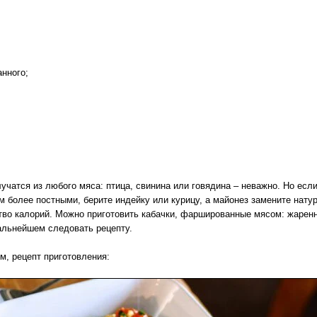
нного;
;
учатся из любого мяса: птица, свинина или говядина – неважно. Но есл
более постными, берите индейку или курицу, а майонез замените нату
тво калорий. Можно приготовить кабачки, фаршированные мясом: жарен
дальнейшем следовать рецепту.
, рецепт приготовления: