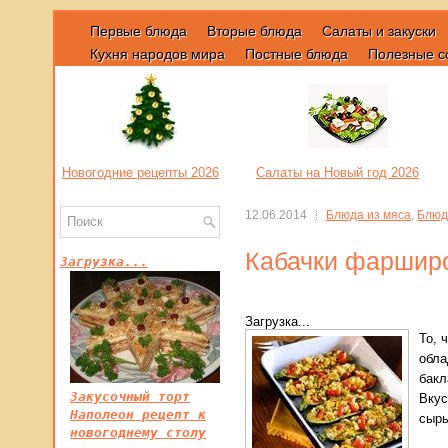
Первые блюда
Вторые блюда
Салаты и закуски
Кухня народов мира
Постные блюда
Полезные с
Новогодние рецепты 2026
Салаты на Новый год 2026
12.06.2014
Блюда из мяса
,
Блюд
Кабачки фаршир
Загрузка...
Загрузка...
То, 
обла
бакл
Закусочный торт
Вкус
Наполеон рецепт к
сыры
новогоднему столу