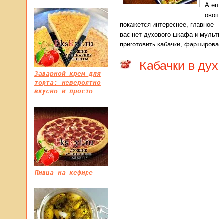
А ещ
овощ
покажется интереснее, главное 
вас нет духового шкафа и мульт
приготовить кабачки, фарширова
Кабачки в ду
Заварной крем для
торта: невероятно
вкусно и просто
Пицца на кефире