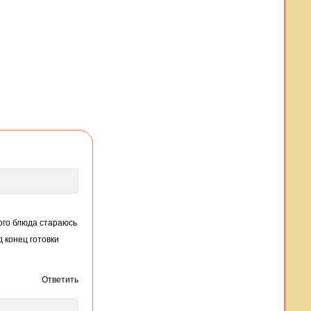
кого блюда стараюсь
д конец готовки
Ответить