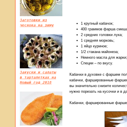
Заготовки из
1 крупный кабачок;
чеснока на зиму
400 граммов фарша смеша
2 средних головки лука;
1 средняя морковь;
1 яйцо куриное;
1/2 стакана майонеза;
Немного масла для жарки
Специи – по вкусу.
Закуски и салаты
Кабачки в духовке с фаршем пол
в тарталетках на
кабачки, фаршированные фаршем 
Новый год 2018
вы значительно снизите количес
нужно порезать на кусочки и в 
Кабачки, фаршированные фаршем