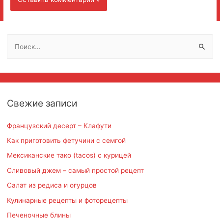
Н
а
й
т
и
Свежие записи
:
Французский десерт – Клафути
Как приготовить фетучини с семгой
Мексиканские тако (tacos) с курицей
Сливовый джем – самый простой рецепт
Салат из редиса и огурцов
Кулинарные рецепты и фоторецепты
Печеночные блины