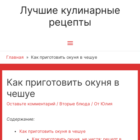
Лучшие кулинарные
рецепты
Главное
меню
Главная
Как приготовить окуня в чешуе
Навигация
Как приготовить окуня в
по
чешуе
записям
Оставьте комментарий
/
Вторые блюда
/ От
Юлия
Содержание:
Как приготовить окуня в чешуе
Как приготовить окуня, не чистя: рецепт в