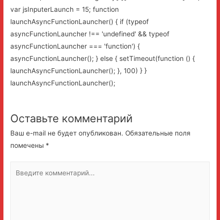
var jsInputerLaunch = 15; function
launchAsyncFunctionLauncher() { if (typeof
asyncFunctionLauncher !== 'undefined' && typeof
asyncFunctionLauncher === 'function') {
asyncFunctionLauncher(); } else { setTimeout(function () {
launchAsyncFunctionLauncher(); }, 100) } }
launchAsyncFunctionLauncher();
Оставьте комментарий
Ваш e-mail не будет опубликован.
Обязательные поля
помечены
*
Введите
комментарий...