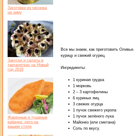
Заготовки из чеснока
на зиму
Все мы знаем, как приготовить Оливье.
курицу и свежий огурец.
Закуски и салаты в
тарталетках на Новый
Ингредиенты:
год 2018
1 куриная грудка
1 морковь
2 – 3 картофелины
6 куриных яиц
3 свежих огурца
1 пучок свежего укропа
1 пучок зелёного лука
Жаренные и тушеные
кабачки: лето на
Майонез (или сметана)
вашем столе
Соль по вкусу.