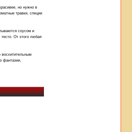
красивее, но нужно в
оматные травки, специи
итываются соусом и
 тесто. От этого любая
ью восхитительным
ю фантазии,