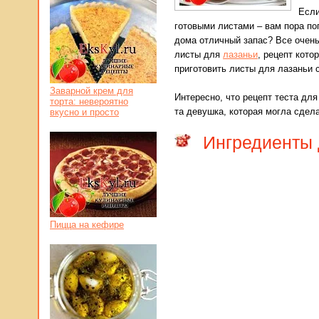
Если
готовыми листами – вам пора по
дома отличный запас? Все очень
листы для
лазаньи
, рецепт кото
приготовить листы для лазаньи 
Заварной крем для
Интересно, что рецепт теста дл
торта: невероятно
та девушка, которая могла сдел
вкусно и просто
Ингредиенты 
Пицца на кефире