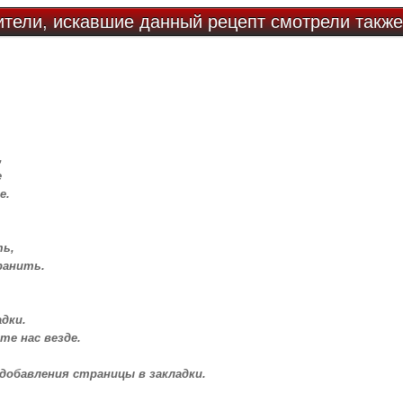
ители, искавшие данный рецепт смотрели также
,
е
е.
ть,
ранить.
дки.
те нас везде.
 добавления страницы в закладки.