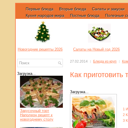
Первые блюда
Вторые блюда
Салаты и закуски
Кухня народов мира
Постные блюда
Полезные с
Новогодние рецепты 2026
Салаты на Новый год 2026
27.02.2014
Блюда из круп
Ком
Как приготовить 
Загрузка...
Загрузка...
1
И
Закусочный торт
Наполеон рецепт к
2
К
новогоднему столу
3
К