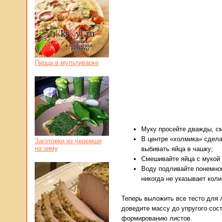
Пицца в мультиварке
Муку просейте дважды, с
В центре «холмика» сдела
Заготовки из черемши
на зиму
выбивать яйца в чашку;
Смешивайте яйца с мукой 
Воду подливайте понемног
никогда не указывает коли
Теперь выложить все тесто для л
доведите массу до упругого сост
формированию листов.