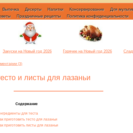
Выпечка
Десерты
Напитки
Консервирование
Для мульти
оветы
Праздничные рецепты
Политика конфиденциальности
Закуски на Новый год 2026
Горячее на Новый год 2026
Слад
ментарии (3)
тесто и листы для лазаньи
Содержание
нгредиенты для теста
ак приготовить тесто для лазаньи
ак приготовить листы для лазаньи