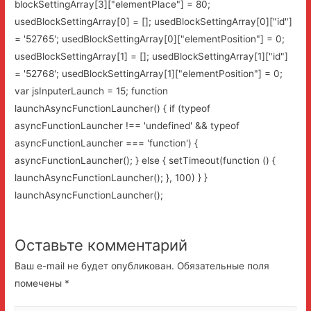
blockSettingArray[3]["elementPlace"] = 80;
usedBlockSettingArray[0] = []; usedBlockSettingArray[0]["id"]
= '52765'; usedBlockSettingArray[0]["elementPosition"] = 0;
usedBlockSettingArray[1] = []; usedBlockSettingArray[1]["id"]
= '52768'; usedBlockSettingArray[1]["elementPosition"] = 0;
var jsInputerLaunch = 15; function
launchAsyncFunctionLauncher() { if (typeof
asyncFunctionLauncher !== 'undefined' && typeof
asyncFunctionLauncher === 'function') {
asyncFunctionLauncher(); } else { setTimeout(function () {
launchAsyncFunctionLauncher(); }, 100) } }
launchAsyncFunctionLauncher();
Оставьте комментарий
Ваш e-mail не будет опубликован.
Обязательные поля
помечены
*