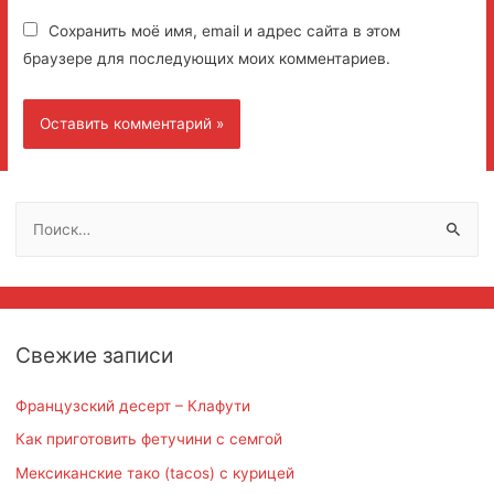
Сохранить моё имя, email и адрес сайта в этом
браузере для последующих моих комментариев.
Н
а
й
т
и
Свежие записи
:
Французский десерт – Клафути
Как приготовить фетучини с семгой
Мексиканские тако (tacos) с курицей