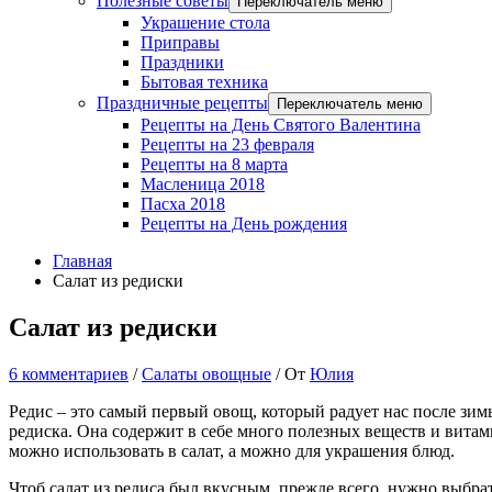
Полезные советы
Переключатель меню
Украшение стола
Приправы
Праздники
Бытовая техника
Праздничные рецепты
Переключатель меню
Рецепты на День Святого Валентина
Рецепты на 23 февраля
Рецепты на 8 марта
Масленица 2018
Пасха 2018
Рецепты на День рождения
Главная
Салат из редиски
Салат из редиски
6 комментариев
/
Салаты овощные
/ От
Юлия
Редис – это самый первый овощ, который радует нас после зимы
редиска. Она содержит в себе много полезных веществ и витами
можно использовать в салат, а можно для украшения блюд.
Чтоб салат из редиса был вкусным, прежде всего, нужно выбрат