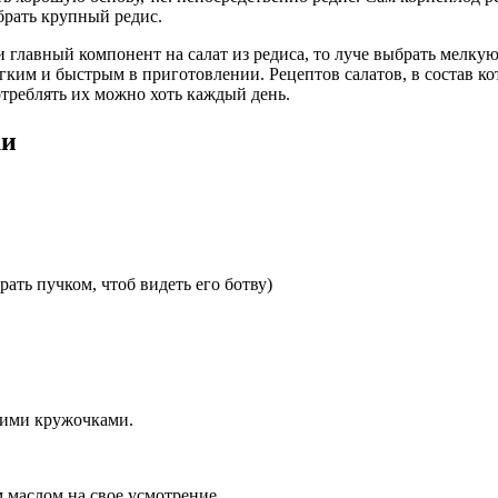
 брать крупный редис.
главный компонент на салат из редиса, то луче выбрать мелкую р
легким и быстрым в приготовлении. Рецептов салатов, в состав 
треблять их можно хоть каждый день.
ки
рать пучком, чтоб видеть его ботву)
ькими кружочками.
 маслом на свое усмотрение.