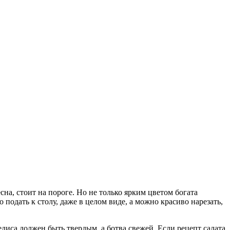
на, стоит на пороге.
Но не только ярким цветом богата
подать к столу, даже в целом виде, а можно красиво нарезать,
едиса должен быть твердым, а ботва свежей. Если рецепт салата