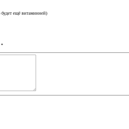
 будет ещё витаминней)
ы
*