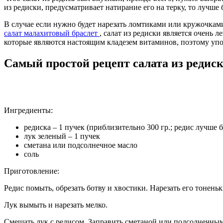
из редиски, предусматривает натирание его на терку, то лучше
В случае если нужно будет нарезать ломтиками или кружочками 
салат малахитовый браслет
, салат из редиски является очень 
которые являются настоящим кладезем витаминов, поэтому упо
Самый простой рецепт салата из редис
Ингредиенты:
редиска – 1 пучек (приблизительно 300 гр.; редис лучше б
лук зеленый – 1 пучек
сметана или подсолнечное масло
соль
Приготовление:
Редис помыть, обрезать ботву и хвостики. Нарезать его тонен
Лук вымыть и нарезать мелко.
Смешать лук с редисом. Заправить сметаной или подсолнечным