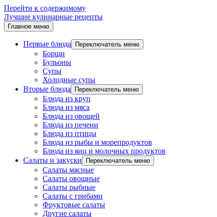
Перейти к содержимому
Лучшие кулинарные рецепты
Главное меню
Первые блюда
Переключатель меню
Борщи
Бульоны
Супы
Холодные супы
Вторые блюда
Переключатель меню
Блюда из круп
Блюда из мяса
Блюда из овощей
Блюда из печени
Блюда из птицы
Блюда из рыбы и морепродуктов
Блюда из яиц и молочных продуктов
Салаты и закуски
Переключатель меню
Салаты мясные
Салаты овощные
Салаты рыбные
Салаты с грибами
Фруктовые салаты
Другие салаты