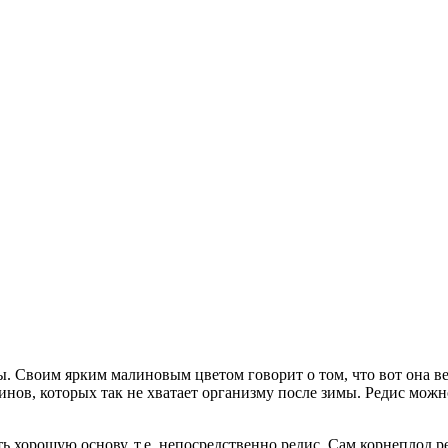
. Своим ярким малиновым цветом говорит о том, что вот она вес
нов, которых так не хватает организму после зимы. Редис можно 
ь хорошую основу, т.е. непосредственно редис. Сам корнеплод р