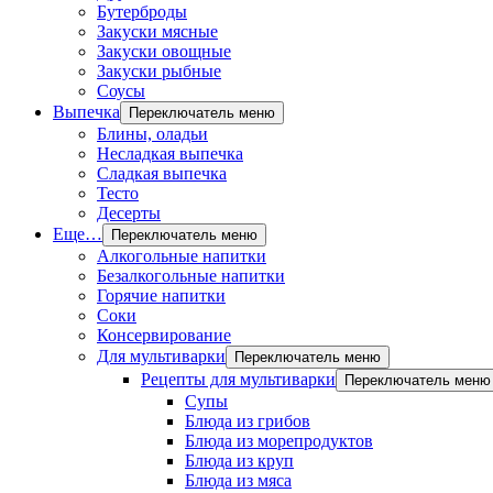
Бутерброды
Закуски мясные
Закуски овощные
Закуски рыбные
Соусы
Выпечка
Переключатель меню
Блины, оладьи
Несладкая выпечка
Сладкая выпечка
Тесто
Десерты
Еще…
Переключатель меню
Алкогольные напитки
Безалкогольные напитки
Горячие напитки
Соки
Консервирование
Для мультиварки
Переключатель меню
Рецепты для мультиварки
Переключатель меню
Супы
Блюда из грибов
Блюда из морепродуктов
Блюда из круп
Блюда из мяса