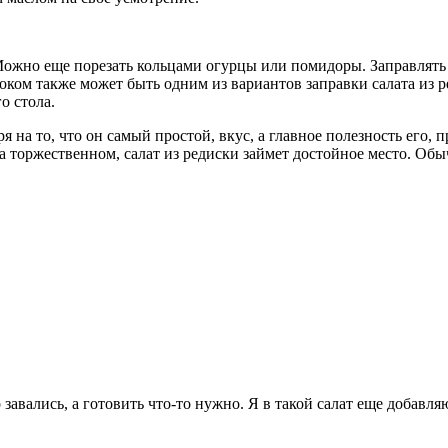
Можно еще порезать кольцами огурцы или помидоры. Заправлять е
ком также может быть одним из вариантов заправки салата из р
о стола.
я на то, что он самый простой, вкус, а главное полезность его,
на торжественном, салат из редиски займет достойное место. О
 завались, а готовить что-то нужно. Я в такой салат еще добавл