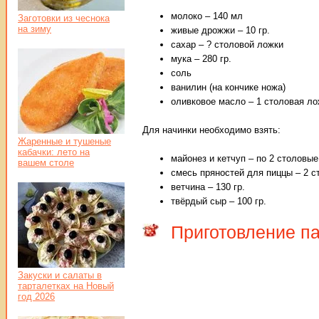
молоко – 140 мл
Заготовки из чеснока
на зиму
живые дрожжи – 10 гр.
сахар – ? столовой ложки
мука – 280 гр.
соль
ванилин (на кончике ножа)
оливковое масло – 1 столовая ло
Для начинки необходимо взять:
Жаренные и тушеные
кабачки: лето на
майонез и кетчуп – по 2 столовы
вашем столе
смесь пряностей для пиццы – 2 
ветчина – 130 гр.
твёрдый сыр – 100 гр.
Приготовление п
Закуски и салаты в
тарталетках на Новый
год 2026