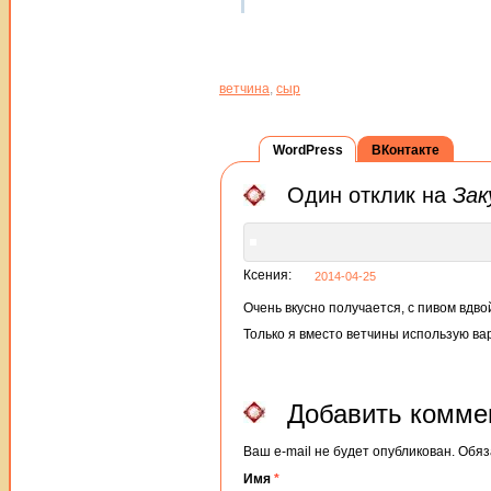
ветчина
,
сыр
WordPress
ВКонтакте
Один отклик на
Зак
Ксения:
2014-04-25
Очень вкусно получается, с пивом вдвой
Только я вместо ветчины использую вар
Добавить комме
Ваш e-mail не будет опубликован. Об
Имя
*