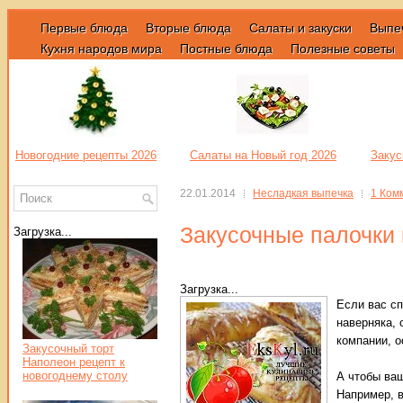
Первые блюда
Вторые блюда
Салаты и закуски
Выпе
Кухня народов мира
Постные блюда
Полезные советы
Новогодние рецепты 2026
Салаты на Новый год 2026
Закус
22.01.2014
Несладкая выпечка
1 Ком
Закусочные палочки 
Загрузка...
Загрузка...
Если вас сп
наверняка, 
компании, о
Закусочный торт
Наполеон рецепт к
новогоднему столу
А чтобы ваш
Например, в