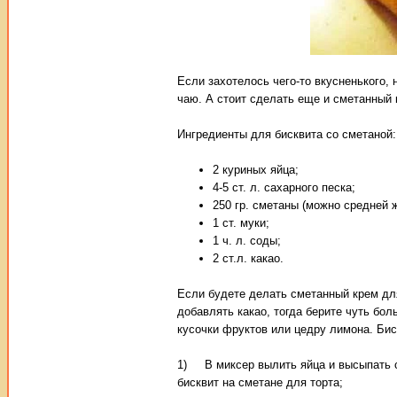
Если захотелось чего-то вкусненького,
чаю. А стоит сделать еще и сметанный
Ингредиенты для бисквита со сметаной:
2 куриных яйца;
4-5 ст. л. сахарного песка;
250 гр. сметаны (можно средней 
1 ст. муки;
1 ч. л. соды;
2 ст.л. какао.
Если будете делать сметанный крем для
добавлять какао, тогда берите чуть бол
кусочки фруктов или цедру лимона. Бис
1) В миксер вылить яйца и высыпать са
бисквит на сметане для торта;