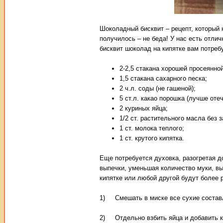
Шоколадный бисквит – рецепт, который 
получилось – не беда! У нас есть отли
бисквит шоколад на кипятке вам потреб
2-2,5 стакана хорошей просеянной
1,5 стакана сахарного песка;
2 ч.л. соды (не гашеной);
5 ст.л. какао порошка (лучше оте
2 куриных яйца;
1/2 ст. растительного масла без з
1 ст. молока теплого;
1 ст. крутого кипятка.
Еще потребуется духовка, разогретая д
выпечки, уменьшая количество муки, вы
кипятке или любой другой будут более 
1) Смешать в миске все сухие составля
2) Отдельно взбить яйца и добавить к 