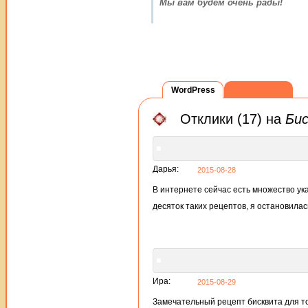
Мы вам будем очень рады!
WordPress
ВКонтакте
Отклики (17) на
Бис
Дарья:
2015-08-28
В интернете сейчас есть множество ук
десяток таких рецептов, я остановила
Ира:
2015-08-29
Замечательный рецепт бисквита для тор