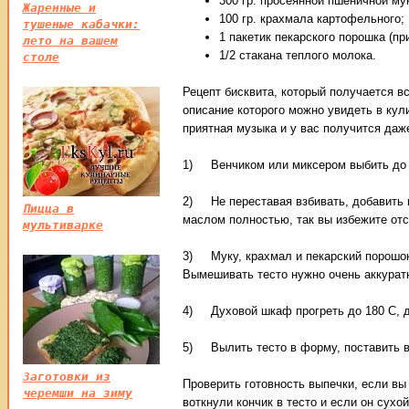
300 гр. просеянной пшеничной му
Жаренные и
100 гр. крахмала картофельного;
тушеные кабачки:
1 пакетик пекарского порошка (пр
лето на вашем
1/2 стакана теплого молока.
столе
Рецепт бисквита, который получается вс
описание которого можно увидеть в кул
приятная музыка и у вас получится даже
1) Венчиком или миксером выбить до 
2) Не переставая взбивать, добавить 
Пицца в
маслом полностью, так вы избежите от
мультиварке
3) Муку, крахмал и пекарский порошок
Вымешивать тесто нужно очень аккуратн
4) Духовой шкаф прогреть до 180 С, д
5) Вылить тесто в форму, поставить в 
Заготовки из
Проверить готовность выпечки, если вы
черемши на зиму
воткнули кончик в тесто и если он сухо