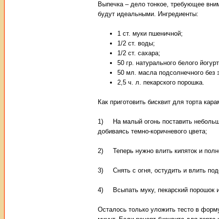
Выпечка – дело тонкое, требующее вним
будут идеальными. Ингредиенты:
1 ст. муки пшеничной;
1/2 ст. воды;
1/2 ст. сахара;
50 гр. натурального белого йогурт
50 мл. масла подсолнечного без 
2,5 ч. л. пекарского порошка.
Как приготовить бисквит для торта кара
1) На малый огонь поставить небольшу
добиваясь темно-коричневого цвета;
2) Теперь нужно влить кипяток и полн
3) Снять с огня, остудить и влить под
4) Всыпать муку, пекарский порошок 
Осталось только уложить тесто в форму