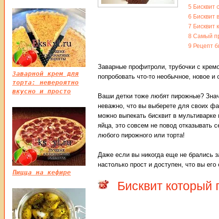
5
Бисквит 
6
Бисквит 
7
Бисквит 
8
Самый пр
9
Рецепт б
Заварные профитроли, трубочки с кремо
Заварной крем для
попробовать что-то необычное, новое и 
торта: невероятно
вкусно и просто
Ваши детки тоже любят пирожные? Знач
неважно, что вы выберете для своих фа
можно выпекать бисквит в мультиварке 
яйца, это совсем не повод отказывать с
любого пирожного или торта!
Даже если вы никогда еще не брались за
настолько прост и доступен, что вы его
Пицца на кефире
Бисквит который 