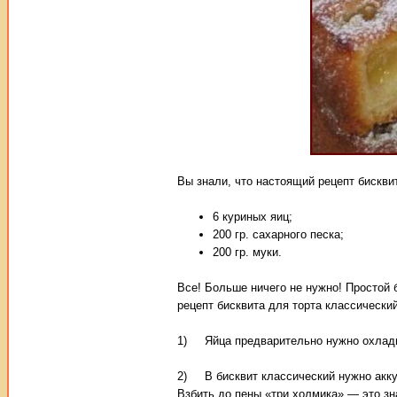
Вы знали, что настоящий рецепт бискви
6 куриных яиц;
200 гр. сахарного песка;
200 гр. муки.
Все! Больше ничего не нужно! Простой 
рецепт бисквита для торта классически
1) Яйца предварительно нужно охладит
2) В бисквит классический нужно аккур
Взбить до пены «три холмика» — это зн