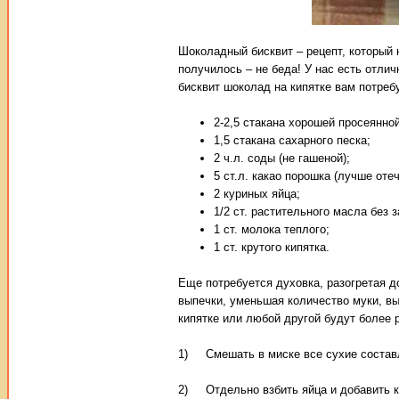
Шоколадный бисквит – рецепт, который 
получилось – не беда! У нас есть отли
бисквит шоколад на кипятке вам потреб
2-2,5 стакана хорошей просеянной
1,5 стакана сахарного песка;
2 ч.л. соды (не гашеной);
5 ст.л. какао порошка (лучше оте
2 куриных яйца;
1/2 ст. растительного масла без з
1 ст. молока теплого;
1 ст. крутого кипятка.
Еще потребуется духовка, разогретая д
выпечки, уменьшая количество муки, вы
кипятке или любой другой будут более 
1) Смешать в миске все сухие составля
2) Отдельно взбить яйца и добавить к 