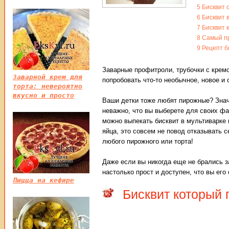
5
Бисквит 
6
Бисквит 
7
Бисквит 
8
Самый пр
9
Рецепт б
Заварные профитроли, трубочки с кремо
Заварной крем для
попробовать что-то необычное, новое и 
торта: невероятно
вкусно и просто
Ваши детки тоже любят пирожные? Знач
неважно, что вы выберете для своих фа
можно выпекать бисквит в мультиварке 
яйца, это совсем не повод отказывать с
любого пирожного или торта!
Даже если вы никогда еще не брались за
настолько прост и доступен, что вы его
Пицца на кефире
Бисквит который 