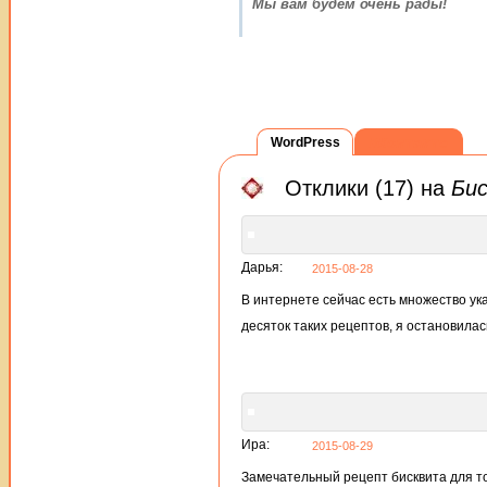
Мы вам будем очень рады!
WordPress
ВКонтакте
Отклики (17) на
Бис
Дарья:
2015-08-28
В интернете сейчас есть множество ук
десяток таких рецептов, я остановила
Ира:
2015-08-29
Замечательный рецепт бисквита для тор