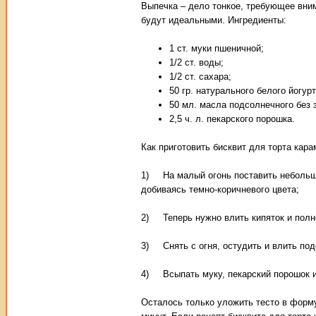
Выпечка – дело тонкое, требующее вним
будут идеальными. Ингредиенты:
1 ст. муки пшеничной;
1/2 ст. воды;
1/2 ст. сахара;
50 гр. натурального белого йогурт
50 мл. масла подсолнечного без 
2,5 ч. л. пекарского порошка.
Как приготовить бисквит для торта кара
1) На малый огонь поставить небольшу
добиваясь темно-коричневого цвета;
2) Теперь нужно влить кипяток и полн
3) Снять с огня, остудить и влить под
4) Всыпать муку, пекарский порошок 
Осталось только уложить тесто в форму