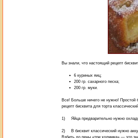
Вы знали, что настоящий рецепт бискви
6 куриных яиц;
200 гр. сахарного песка;
200 гр. муки.
Все! Больше ничего не нужно! Простой 
рецепт бисквита для торта классически
1) Яйца предварительно нужно охладит
2) В бисквит классический нужно аккур
Взбить до пены «три холмика» — это зн