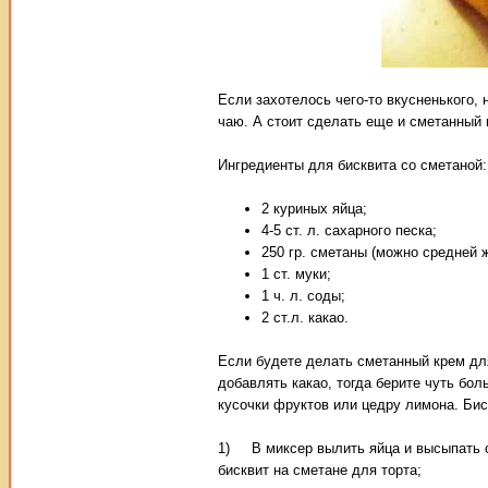
Если захотелось чего-то вкусненького,
чаю. А стоит сделать еще и сметанный
Ингредиенты для бисквита со сметаной:
2 куриных яйца;
4-5 ст. л. сахарного песка;
250 гр. сметаны (можно средней 
1 ст. муки;
1 ч. л. соды;
2 ст.л. какао.
Если будете делать сметанный крем для
добавлять какао, тогда берите чуть бол
кусочки фруктов или цедру лимона. Бис
1) В миксер вылить яйца и высыпать са
бисквит на сметане для торта;