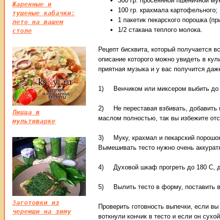
300 гр. просеянной пшеничной му
Жаренные и
100 гр. крахмала картофельного;
тушеные кабачки:
1 пакетик пекарского порошка (пр
лето на вашем
1/2 стакана теплого молока.
столе
Рецепт бисквита, который получается вс
описание которого можно увидеть в кул
приятная музыка и у вас получится даже
1) Венчиком или миксером выбить до 
2) Не переставая взбивать, добавить 
Пицца в
маслом полностью, так вы избежите от
мультиварке
3) Муку, крахмал и пекарский порошок
Вымешивать тесто нужно очень аккуратн
4) Духовой шкаф прогреть до 180 С, д
5) Вылить тесто в форму, поставить в 
Заготовки из
Проверить готовность выпечки, если вы
черемши на зиму
воткнули кончик в тесто и если он сухо