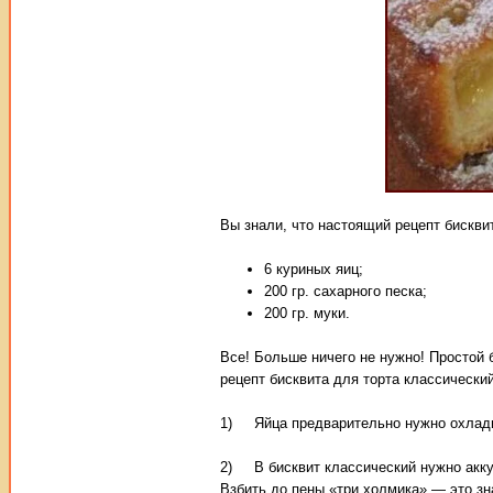
Вы знали, что настоящий рецепт бискви
6 куриных яиц;
200 гр. сахарного песка;
200 гр. муки.
Все! Больше ничего не нужно! Простой 
рецепт бисквита для торта классически
1) Яйца предварительно нужно охладит
2) В бисквит классический нужно аккур
Взбить до пены «три холмика» — это зн