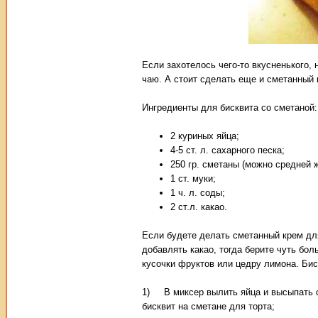
Если захотелось чего-то вкусненького,
чаю. А стоит сделать еще и сметанный
Ингредиенты для бисквита со сметаной:
2 куриных яйца;
4-5 ст. л. сахарного песка;
250 гр. сметаны (можно средней 
1 ст. муки;
1 ч. л. соды;
2 ст.л. какао.
Если будете делать сметанный крем для
добавлять какао, тогда берите чуть бол
кусочки фруктов или цедру лимона. Бис
1) В миксер вылить яйца и высыпать са
бисквит на сметане для торта;