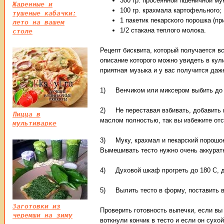
300 гр. просеянной пшеничной му
Жаренные и
100 гр. крахмала картофельного;
тушеные кабачки:
1 пакетик пекарского порошка (пр
лето на вашем
1/2 стакана теплого молока.
столе
Рецепт бисквита, который получается вс
описание которого можно увидеть в кул
приятная музыка и у вас получится даже
1) Венчиком или миксером выбить до 
2) Не переставая взбивать, добавить 
Пицца в
маслом полностью, так вы избежите от
мультиварке
3) Муку, крахмал и пекарский порошок
Вымешивать тесто нужно очень аккуратн
4) Духовой шкаф прогреть до 180 С, д
5) Вылить тесто в форму, поставить в 
Заготовки из
Проверить готовность выпечки, если вы
черемши на зиму
воткнули кончик в тесто и если он сухо