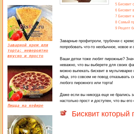
5
Бисквит 
6
Бисквит 
7
Бисквит 
8
Самый пр
9
Рецепт б
Заварные профитроли, трубочки с кремо
Заварной крем для
попробовать что-то необычное, новое и 
торта: невероятно
вкусно и просто
Ваши детки тоже любят пирожные? Знач
неважно, что вы выберете для своих фа
можно выпекать бисквит в мультиварке 
яйца, это совсем не повод отказывать с
любого пирожного или торта!
Даже если вы никогда еще не брались за
настолько прост и доступен, что вы его
Пицца на кефире
Бисквит который 