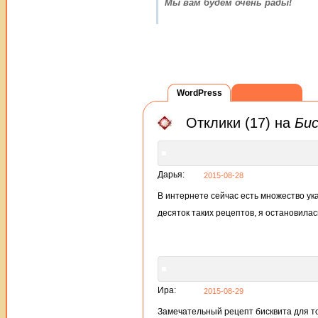
Мы вам будем очень рады!
WordPress
ВКонтакте
Отклики (17) на
Бис
Дарья:
2015-08-28
В интернете сейчас есть множество ук
десяток таких рецептов, я остановила
Ира:
2015-08-29
Замечательный рецепт бисквита для тор