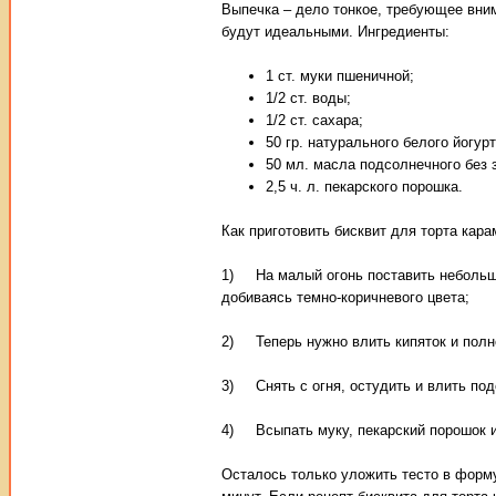
Выпечка – дело тонкое, требующее вним
будут идеальными. Ингредиенты:
1 ст. муки пшеничной;
1/2 ст. воды;
1/2 ст. сахара;
50 гр. натурального белого йогурт
50 мл. масла подсолнечного без 
2,5 ч. л. пекарского порошка.
Как приготовить бисквит для торта кара
1) На малый огонь поставить небольшу
добиваясь темно-коричневого цвета;
2) Теперь нужно влить кипяток и полн
3) Снять с огня, остудить и влить под
4) Всыпать муку, пекарский порошок 
Осталось только уложить тесто в форму