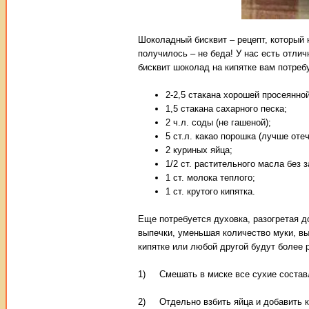
Шоколадный бисквит – рецепт, который 
получилось – не беда! У нас есть отли
бисквит шоколад на кипятке вам потреб
2-2,5 стакана хорошей просеянной
1,5 стакана сахарного песка;
2 ч.л. соды (не гашеной);
5 ст.л. какао порошка (лучше оте
2 куриных яйца;
1/2 ст. растительного масла без з
1 ст. молока теплого;
1 ст. крутого кипятка.
Еще потребуется духовка, разогретая д
выпечки, уменьшая количество муки, вы
кипятке или любой другой будут более 
1) Смешать в миске все сухие составля
2) Отдельно взбить яйца и добавить к 