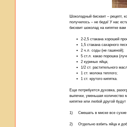
Шоколадный бисквит – рецепт, к
получилось – не беда! У нас ес
бисквит шоколад на кипятке вам
2-2,5 стакана хорошей про
1,5 стакана сахарного пес
2 ч.л. соды (не гашеной);
5 ст.л. какао порошка (лу
2 куриных яйца;
1/2 ст. растительного мас
1 ст. молока теплого;
1 ст. крутого кипятка.
Еще потребуется духовка, разог
выпечки, уменьшая количество м
кипятке или любой другой будут
1) Смешать в миске все сухие с
2) Отдельно взбить яйца и доба