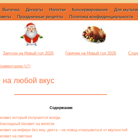
Выпечка
Десерты
Напитки
Консервирование
Для мульти
оветы
Праздничные рецепты
Политика конфиденциальности
Закуски на Новый год 2026
Горячее на Новый год 2026
Слад
Комментарии (17)
 на любой вкус
Содержание
исквит который получается всегда
околадный бисквит на кипятке
исквит на кефире без яиц: диета – не повод отказываться от вкусностей
исквит на сметане