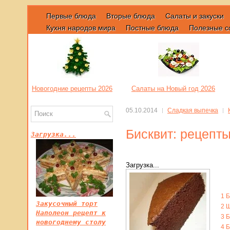
Первые блюда
Вторые блюда
Салаты и закуски
Кухня народов мира
Постные блюда
Полезные с
Новогодние рецепты 2026
Салаты на Новый год 2026
05.10.2014
Сладкая выпечка
Бисквит: рецепты
Загрузка...
Загрузка...
1
Б
Закусочный торт
2
Ш
Наполеон рецепт к
3
Б
новогоднему столу
4
Б