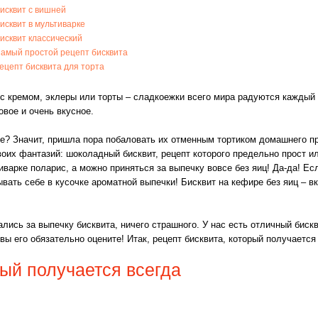
исквит с вишней
исквит в мультиварке
исквит классический
амый простой рецепт бисквита
ецепт бисквита для торта
с кремом, эклеры или торты – сладкоежки всего мира радуются каждый 
овое и очень вкусное.
е? Значит, пришла пора побаловать их отменным тортиком домашнего пр
воих фантазий: шоколадный бисквит, рецепт которого предельно прост ил
иварке поларис, а можно приняться за выпечку вовсе без яиц! Да-да! Ес
ывать себе в кусочке ароматной выпечки! Бисквит на кефире без яиц – 
лись за выпечку бисквита, ничего страшного. У нас есть отличный бискв
 вы его обязательно оцените! Итак, рецепт бисквита, который получается
рый получается всегда