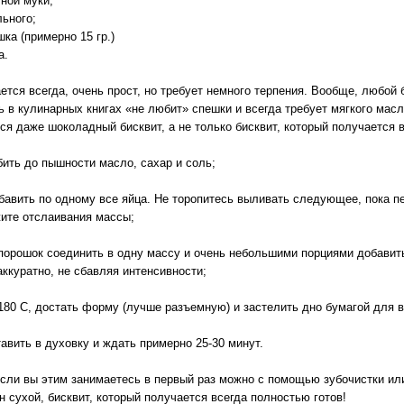
чной муки;
льного;
шка (примерно 15 гр.)
а.
ется всегда, очень прост, но требует немного терпения. Вообще, любой 
ь в кулинарных книгах «не любит» спешки и всегда требует мягкого мас
ся даже шоколадный бисквит, а не только бисквит, который получается 
ть до пышности масло, сахар и соль;
авить по одному все яйца. Не торопитесь выливать следующее, пока п
жите отслаивания массы;
орошок соединить в одну массу и очень небольшими порциями добавить
ккуратно, не сбавляя интенсивности;
80 С, достать форму (лучше разъемную) и застелить дно бумагой для в
вить в духовку и ждать примерно 25-30 минут.
если вы этим занимаетесь в первый раз можно с помощью зубочистки ил
он сухой, бисквит, который получается всегда полностью готов!