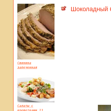
Шоколадный б
Свинина
запеченная
Салаты с
креветками 13