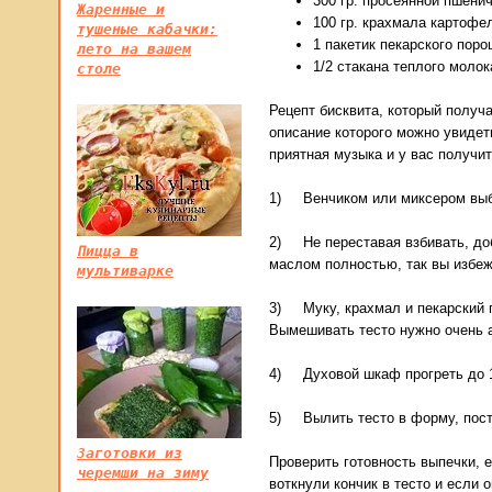
300 гр. просеянной пшени
Жаренные и
100 гр. крахмала картофе
тушеные кабачки:
1 пакетик пекарского поро
лето на вашем
1/2 стакана теплого молок
столе
Рецепт бисквита, который получа
описание которого можно увидет
приятная музыка и у вас получит
1) Венчиком или миксером выби
2) Не переставая взбивать, доб
Пицца в
маслом полностью, так вы избе
мультиварке
3) Муку, крахмал и пекарский п
Вымешивать тесто нужно очень а
4) Духовой шкаф прогреть до 1
5) Вылить тесто в форму, поста
Заготовки из
Проверить готовность выпечки, 
черемши на зиму
воткнули кончик в тесто и если 