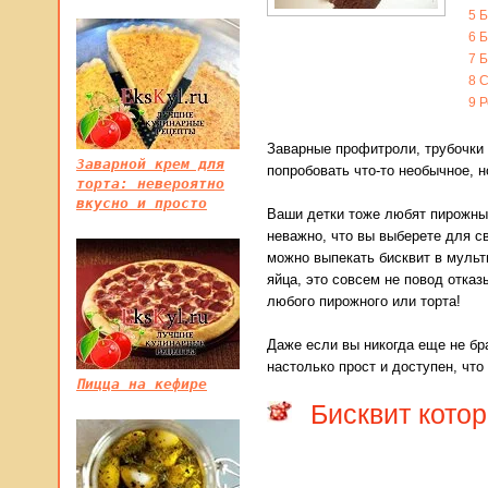
5
Б
6
Б
7
Б
8
С
9
Р
Заварные профитроли, трубочки 
Заварной крем для
попробовать что-то необычное, н
торта: невероятно
вкусно и просто
Ваши детки тоже любят пирожны
неважно, что вы выберете для с
можно выпекать бисквит в мульт
яйца, это совсем не повод отказ
любого пирожного или торта!
Даже если вы никогда еще не бра
настолько прост и доступен, что
Пицца на кефире
Бисквит кото