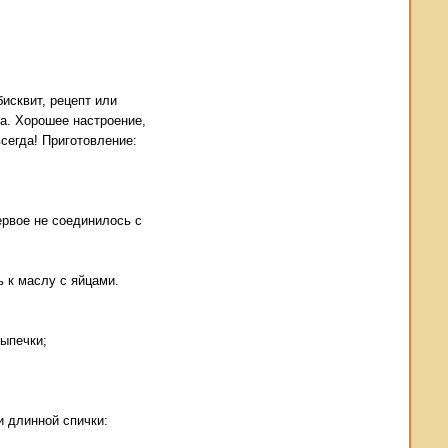
бисквит, рецепт или
ла. Хорошее настроение,
всегда! Приготовление:
ервое не соединилось с
 к маслу с яйцами.
ыпечки;
и длинной спички: