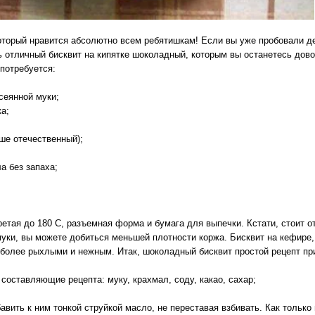
оторый нравится абсолютно всем ребятишкам! Если вы уже пробовали де
ть отличный бисквит на кипятке шоколадный, которым вы останетесь дов
 потребуется:
сеянной муки;
ка;
чше отечественный);
ла без запаха;
ретая до 180 С, разъемная форма и бумага для выпечки. Кстати, стоит о
уки, вы можете добиться меньшей плотности коржа. Бисквит на кефире,
 более рыхлыми и нежным. Итак, шоколадный бисквит простой рецепт пр
оставляющие рецепта: муку, крахмал, соду, какао, сахар;
вить к ним тонкой струйкой масло, не переставая взбивать. Как только