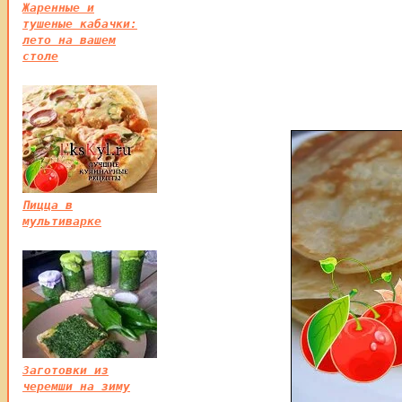
Жаренные и
тушеные кабачки:
лето на вашем
столе
Пицца в
мультиварке
Заготовки из
черемши на зиму