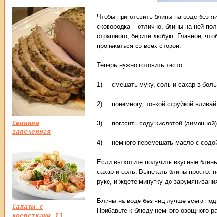
Чтобы приготовить блины на воде без яи
сковородка – отлично, блины на ней по
страшного, берите любую. Главное, что
пропекаться со всех сторон.
Теперь нужно готовить тесто:
1) смешать муку, соль и сахар в боль
2) понемногу, тонкой струйкой вливайт
Свинина
3) погасить соду кислотой (лимонной)
запеченная
4) немного перемешать масло с содой и
Если вы хотите получить вкусные блины 
сахар и соль. Выпекать блины просто: 
руке, и ждете минутку до зарумянивани
Блины на воде без яиц лучше всего под
Салаты с
Прибавьте к блюду немного овощного ра
креветками 13