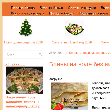
Первые блюда
Вторые блюда
Салаты и закуски
Выпе
Кухня народов мира
Постные блюда
Полезные советы
Новогодние рецепты 2026
Салаты на Новый год 2026
Закус
25.04.2014
Блины, оладьи
,
Масленица 2
Блины на воде без я
Загрузка...
Загрузка...
Говорят, чт
доказывает
ингредиенто
Закусочный торт
вкусными.
Наполеон рецепт к
новогоднему столу
Если нельзя