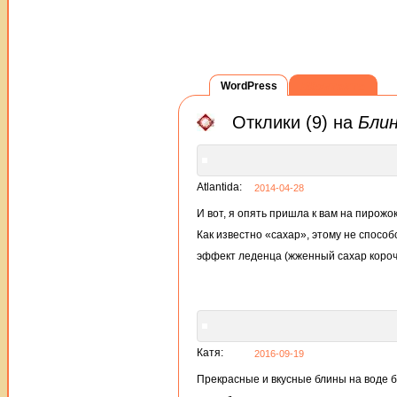
WordPress
ВКонтакте
Отклики (9) на
Блин
Atlantida:
2014-04-28
И вот, я опять пришла к вам на пирожок
Как известно «сахар», этому не способ
эффект леденца (жженный сахар короч
Катя:
2016-09-19
Прекрасные и вкусные блины на воде б