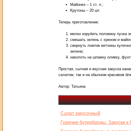
Майонез – 1 ст. л.;
Крутоны – 20 шт.
Теперь приготовление:
мелко изрубить половину пучка з
смешать зелень с хреном и майо
свернуть ломтик ветчины кулечко
зелени;
наколоть на шпажку оливку, фунти
Простая, сытная и вкусная закуска кан
салатом, так и на обычном красивом бл
Автор:
Татьяна
Салат закусочный
Горячие бутерброды. Закуски к