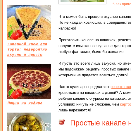
5
Как приго
Что может быть проще и вкуснее канапе
Но не каждая хозяюшка, в совершенств
напрасно!
Приготовить канапе на шпажках, рецепт
Заварной крем для
получите изысканное кушанье для торже
торта: невероятно
любую фантазию, было бы желание!
вкусно и просто
И пусть это всего лишь закуска, но име
мы подскажем рецепты простых канапе н
которыми не придется возиться долго!
Часто кулинары предлагают
рецепты ка
креветками на шпажках с дыней? А може
рыбные канапе с огурцом на шпажках, зн
Пицца на кефире
условиях ничуть не сложнее, чем
карто
лишь нарезаются!
Простые канапе н