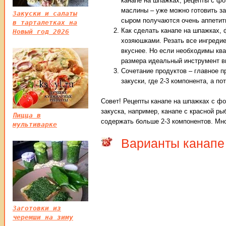
канапе на шпажках, рецепты с фо
маслины – уже можно готовить за
Закуски и салаты
сыром получаются очень аппетит
в тарталетках на
Как сделать канапе на шпажках, 
Новый год 2026
хозяюшками. Резать все ингреди
вкуснее. Но если необходимы кв
размера идеальный инструмент в
Сочетание продуктов – главное п
закуски, где 2-3 компонента, а п
Совет! Рецепты канапе на шпажках с фо
закуска, например, канапе с красной р
Пицца в
содержать больше 2-3 компонентов. Мно
мультиварке
Варианты канапе
Заготовки из
черемши на зиму