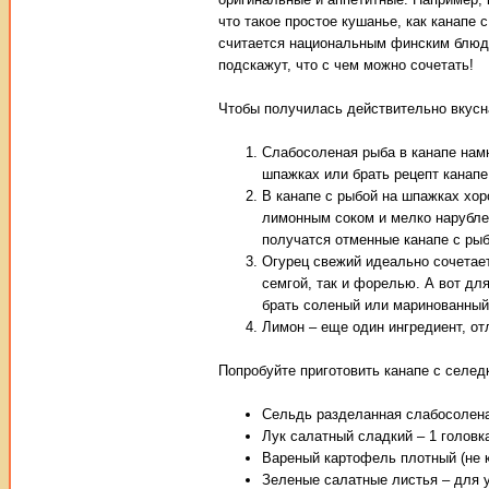
что такое простое кушанье, как канапе
считается национальным финским блюдо
подскажут, что с чем можно сочетать!
Чтобы получилась действительно вкусна
Слабосоленая рыба в канапе намн
шпажках или брать рецепт канапе 
В канапе с рыбой на шпажках хо
лимонным соком и мелко нарубле
получатся отменные канапе с рыб
Огурец свежий идеально сочетает
семгой, так и форелью. А вот дл
брать соленый или маринованный
Лимон – еще один ингредиент, о
Попробуйте приготовить канапе с селедк
Сельдь разделанная слабосоленая
Лук салатный сладкий – 1 головк
Вареный картофель плотный (не к
Зеленые салатные листья – для 