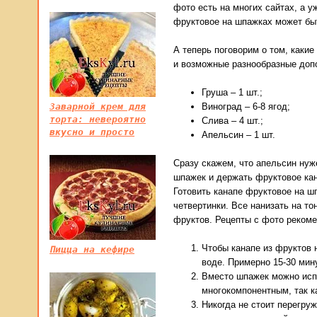
фото есть на многих сайтах, а у
фруктовое на шпажках может бы
А теперь поговорим о том, каки
и возможные разнообразные допо
Груша – 1 шт.;
Заварной крем для
Виноград – 6-8 ягод;
торта: невероятно
Слива – 4 шт.;
вкусно и просто
Апельсин – 1 шт.
Сразу скажем, что апельсин нуж
шпажек и держать фруктовое ка
Готовить канапе фруктовое на ш
четвертинки. Все нанизать на то
фруктов. Рецепты с фото рекоме
Чтобы канапе из фруктов 
Пицца на кефире
воде. Примерно 15-30 мин
Вместо шпажек можно испо
многокомпонентным, так к
Никогда не стоит перегру