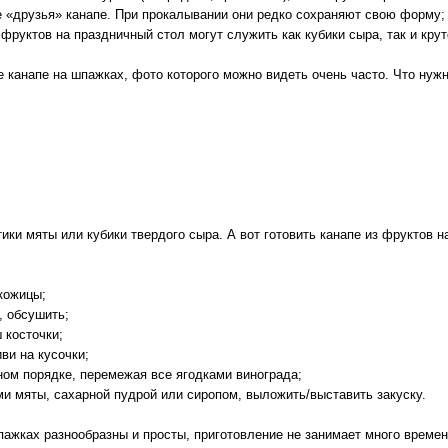
 «друзья» канапе. При прокалывании они редко сохраняют свою форму;
фруктов на праздничный стол могут служить как кубики сыра, так и кру
 канапе на шпажках, фото которого можно видеть очень часто. Что нужн
ики мяты или кубики твердого сыра. А вот готовить канапе из фруктов н
 кожицы;
, обсушить;
 косточки;
иви на кусочки;
ном порядке, перемежая все ягодками винограда;
ми мяты, сахарной пудрой или сиропом, выложить/выставить закуску.
пажках разнообразны и просты, приготовление не занимает много времен