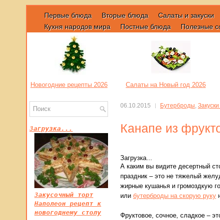
Первые блюда
Вторые блюда
Салаты и закуски
Кухня народов мира
Постные блюда
Полезные с
Новогодние рецепты 2026
Салаты на Новый год 2026
06.10.2015
Бутерброды
,
Закуски
Канапе из фрукт
Загрузка...
Загрузка...
А каким вы видите десертный ст
праздник – это не тяжелый желуд
жирные кушанья и громоздкую го
Закусочный торт
или
бутерброды на скорую руку
н
Наполеон рецепт к
новогоднему столу
Фруктовое, сочное, сладкое – эт