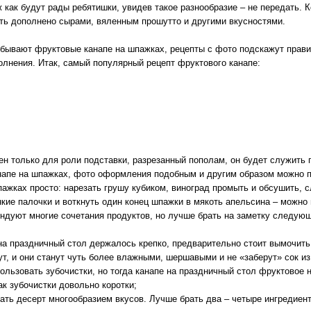
ж как будут рады ребятишки, увидев такое разнообразие – не передать. К
ть дополнено сырами, вяленным прошутто и другими вкусностями.
е бывают фруктовые канапе на шпажках, рецепты с фото подскажут прав
лнения. Итак, самый популярный рецепт фруктового канапе:
ен только для роли подставки, разрезанный пополам, он будет служить
напе на шпажках, фото оформления подобным и другим образом можно п
пажках просто: нарезать грушу кубиком, виноград промыть и обсушить, с
нкие палочки и воткнуть один конец шпажки в мякоть апельсина – можно 
ндуют многие сочетания продуктов, но лучше брать на заметку следую
на праздничный стол держалось крепко, предварительно стоит вымочить
ут, и они станут чуть более влажными, шершавыми и не «заберут» сок из
льзовать зубочистки, но тогда канапе на праздничный стол фруктовое 
ак зубочистки довольно коротки;
жать десерт многообразием вкусов. Лучше брать два – четыре ингредиен