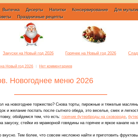
Выпечка
Десерты
Напитки
Консервирование
Для мульти
оветы
Праздничные рецепты
Закуски на Новый год 2026
Горячее на Новый год 2026
Слад
 на Новый год 2026
Нет комментариев
ов. Новогоднее меню 2026
ол на новогоднее торжество? Снова торты, пирожные и тяжелые маслян
ок и желание поспать после сытного обеда, это веселье, смех и легкост
товку, обойдемся тем, что есть:
горячие бутерброды на сковороде
,
буте
а закуску, стейки из мраморной говядины на горячее и яркое канапе на 
о вкусно. Тем более, что совсем несложно найти и приготовить фруктовы