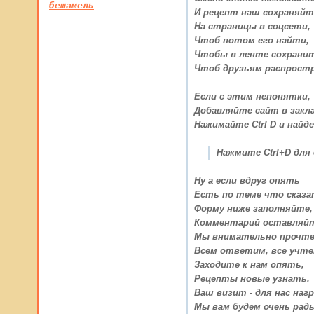
бешамель
И рецепт наш сохраняйт
На страницы в соцсети,
Чтоб потом его найти,
Чтобы в ленте сохрани
Чтоб друзьям распрост
Если с этим непонятки,
Добавляйте сайт в закла
Нажимайте Ctrl D и найде
Нажмите Ctrl+D для
Ну а если вдруг опять
Есть по теме что сказ
Форму ниже заполняйте,
Комментарий оставляйт
Мы внимательно прочте
Всем ответим, все учте
Заходите к нам опять,
Рецепты новые узнать.
Ваш визит - для нас нагр
Мы вам будем очень рад