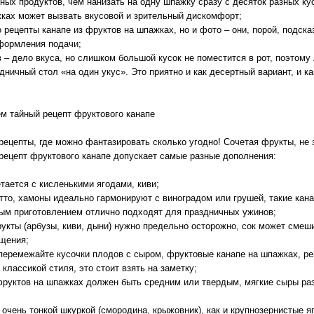
ных продуктов, чем нанизать на одну шпажку сразу с десяток разных ку
ках может вызвать вкусовой и зрительный дискомфорт;
о рецепты канапе из фруктов на шпажках, но и фото – они, порой, подск
оформления подачи;
 – дело вкуса, но слишком большой кусок не поместится в рот, поэтому
дничный стол «на один укус». Это приятно и как десертный вариант, и ка
ем тайный рецепт фруктового канапе
рецепты, где можно фантазировать сколько угодно! Сочетая фрукты, не 
рецепт фруктового канапе допускает самые разные дополнения:
тается с кисленькими ягодами, киви;
тто, хамоны идеально гармонируют с виноградом или грушей, такие кана
вым приготовлением отлично подходят для праздничных ужинов;
укты (арбузы, киви, дыни) нужно предельно осторожно, сок может смеш
щения;
 перемежайте кусочки плодов с сыром, фруктовые канапе на шпажках, ре
 классикой стиля, это стоит взять на заметку;
фруктов на шпажках должен быть средним или твердым, мягкие сыры раз
 очень тонкой шкуркой (смородина, крыжовник), как и крупнозернистые я