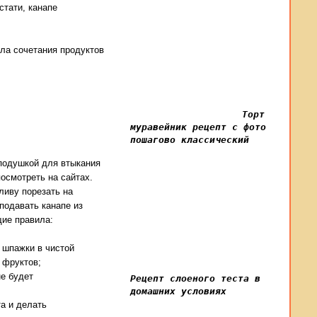
стати, канапе
ила сочетания продуктов
Торт
муравейник рецепт с фото
пошагово классический
 подушкой для втыкания
осмотреть на сайтах.
ливу порезать на
подавать канапе из
щие правила:
 шпажки в чистой
 фруктов;
не будет
Рецепт слоеного теста в
домашних условиях
та и делать