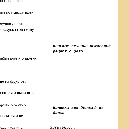
сочков – такое
азывают массу идей
 лучше делать
к закуска к легкому
Венское печенье пошаговый
рецепт с фото
забывайте и о других
пе из фруктов,
иваться и вызывать
цепты с фото с
Начинка для беляшей из
фарша
валятся и не
годы (малина,
Загрузка...