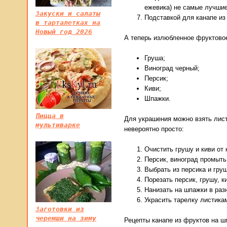
ежевика) не самые лучшие
Закуски и салаты
Подставкой для канапе из 
в тарталетках на
Новый год 2026
А теперь излюбленное фруктовое
Груша;
Виноград черный;
Персик;
Киви;
Шпажки.
Пицца в
Для украшения можно взять лист
мультиварке
невероятно просто:
Очистить грушу и киви от
Персик, виноград промыть
Выбрать из персика и груш
Порезать персик, грушу, к
Нанизать на шпажки в раз
Украсить тарелку листика
Заготовки из
черемши на зиму
Рецепты канапе из фруктов на ш