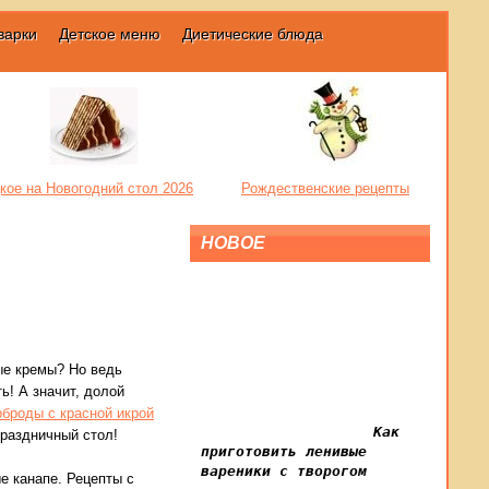
варки
Детское меню
Диетические блюда
кое на Новогодний стол 2026
Рождественские рецепты
НОВОЕ
ые кремы? Но ведь
ь! А значит, долой
рброды с красной икрой
Как
праздничный стол!
приготовить ленивые
вареники с творогом
е канапе. Рецепты с