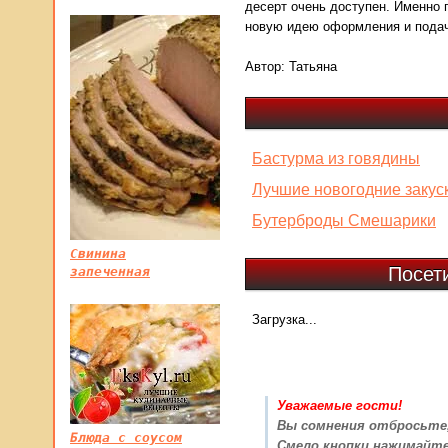
десерт очень доступен. Именно 
новую идею оформления и подач
Автор:
Татьяна
Бастурма из говядины
Лучшие новогодние закус
Бутерброды Смешарики
Свинина
Посет
запеченная
Загрузка...
Уважаемые гости!
Вы сомнения отбросьте
Блюда с соусом
Смело кнопки нажимайт