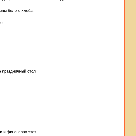
тоны белого хлеба.
о:
а праздничный стол
и и финансово этот