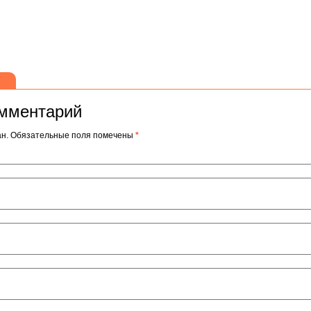
те
омментарий
ван. Обязательные поля помечены
*