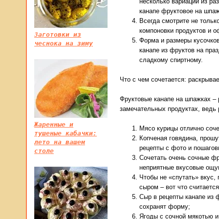
несколько вариаций из раз
канапе фруктовое на шпаж
Всегда смотрите не тольк
компоновки продуктов и 
Заготовки из
Форма и размеры кусочков
чеснока на зиму
канапе из фруктов на праз
сладкому спиртному.
Что с чем сочетается: раскрыва
Фруктовые канапе на шпажках – 
замечательных продуктах, ведь 
Жаренные и
Мясо курицы отлично соче
тушеные кабачки:
Копченая говядина, прошу
лето на вашем
рецепты с фото и пошаго
столе
Сочетать очень сочные фр
неприятные вкусовые ощу
Чтобы не «спутать» вкус,
сыром – вот что считается
Сыр в рецепты канапе из 
сохранят форму;
Ягоды с сочной мякотью и