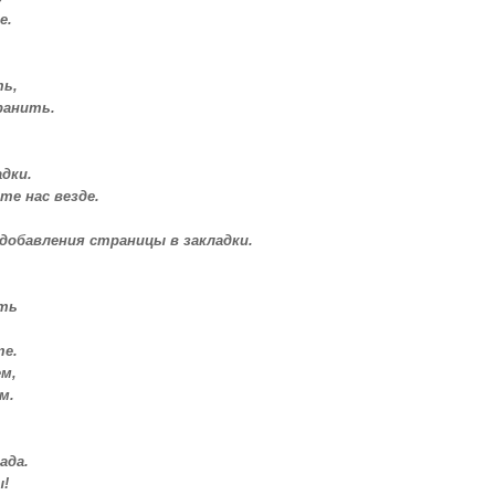
е.
ть,
ранить.
дки.
те нас везде.
 добавления страницы в закладки.
ать
е.
м,
м.
ада.
ы!