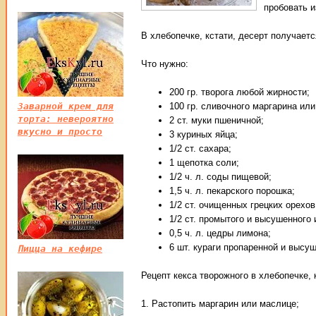
пробовать 
В хлебопечке, кстати, десерт получает
Что нужно:
200 гр. творога любой жирности;
Заварной крем для
100 гр. сливочного маргарина или
торта: невероятно
2 ст. муки пшеничной;
вкусно и просто
3 куриных яйца;
1/2 ст. сахара;
1 щепотка соли;
1/2 ч. л. соды пищевой;
1,5 ч. л. пекарского порошка;
1/2 ст. очищенных грецких орехов
1/2 ст. промытого и высушенного
0,5 ч. л. цедры лимона;
6 шт. кураги пропаренной и высу
Пицца на кефире
Рецепт кекса творожного в хлебопечке, 
1. Растопить маргарин или маслице;