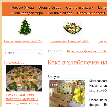
Первые блюда
Вторые блюда
Салаты и закуски
Выпе
Кухня народов мира
Постные блюда
Полезные советы
Новогодние рецепты 2026
Салаты на Новый год 2026
Закус
12.01.2016
Рецепты на День Святого В
Кекс в хлебопечке н
Загрузка...
Загрузка...
Многообрази
Изумитель
кекс в хлеб
Закусочный торт
Наполеон рецепт к
Особенно по
новогоднему столу
февраля. Ве