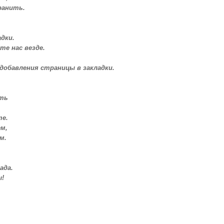
ранить.
дки.
те нас везде.
 добавления страницы в закладки.
ать
е.
м,
м.
ада.
ы!