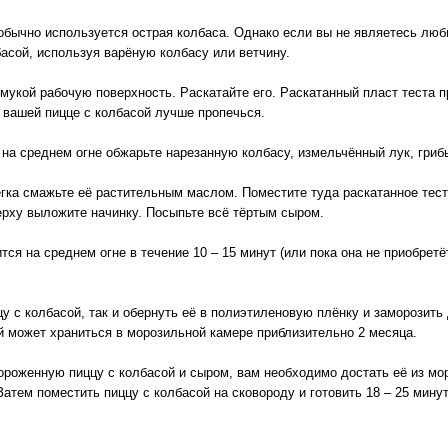
обычно используется острая колбаса. Однако если вы не являетесь люб
басой, используя варёную колбасу или ветчину.
мукой рабочую поверхность. Раскатайте его. Раскатанный пласт теста п
 вашей пицце с колбасой лучше пропечься.
на среднем огне обжарьте нарезанную колбасу, измельчённый лук, гриб
гка смажьте её растительным маслом. Поместите туда раскатанное тест
рху выложите начинку. Посыпьте всё тёртым сыром.
тся на среднем огне в течение 10 – 15 минут (или пока она не приобрет
цу с колбасой, так и обернуть её в полиэтиленовую плёнку и заморозит
й может храниться в морозильной камере приблизительно 2 месяца.
мороженную пиццу с колбасой и сыром, вам необходимо достать её из мо
Затем поместить пиццу с колбасой на сковороду и готовить 18 – 25 минут