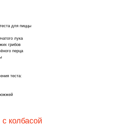
теста для пиццы
пчатого лука
жих грибов
лёного перца
ы
ения теста:
дрожжей
 с колбасой