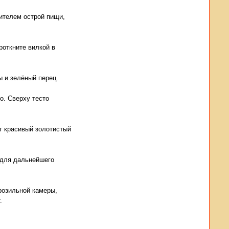
ителем острой пищи,
роткните вилкой в
ы и зелёный перец.
о. Сверху тесто
ёт красивый золотистый
ь для дальнейшего
розильной камеры,
.