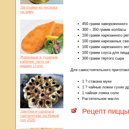
Заготовки из чеснока
на зиму
450 грамм замороженного 
300 – 350 грамм колбасы
100 грамм нарезанного ре
100 грамм нарезанных све
100 грамм нарезанного зе
100 грамм соуса для пицц
Жаренные и тушеные
300 грамм тёртого сыра
кабачки: лето на
вашем столе
Для самостоятельного приготовл
1 ? стакана муки
1 ? чайные ложки сухих 
1 чайная ложка соли
Растительное масло.
Рецепт пиццы
Закуски и салаты в
тарталетках на Новый
год 2026