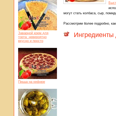
Быст
испо
могут стать колбаса, сыр, помид
Рассмотрим более подробно, как
Ингредиенты 
Заварной крем для
торта: невероятно
вкусно и просто
Пицца на кефире