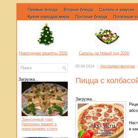
Первые блюда
Вторые блюда
Салаты и закуски
Кухня народов мира
Постные блюда
Полезные с
Новогодние рецепты 2026
Салаты на Новый год 2026
05.04.2014
Несладкая выпечка
Пицца с колбасо
Загрузка...
Загрузка...
Реце
абсо
Закусочный торт
Наст
Наполеон рецепт к
новогоднему столу
в ка