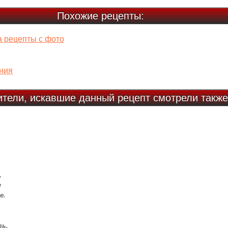
Похожие рецепты:
а рецепты с фото
ния
ители, искавшие данный рецепт смотрели также
,
е
е.
ть,