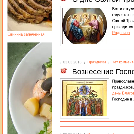
Вот и отгу
году этот п
Святой Тро
приходится
Радоница
.
Свинина запеченная
03.03.2016
Праздники
Нет коммент
Вознесение Госп
Православн
праздников,
день Благо
Господне в 