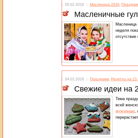
05.02.2016
Масленица 2026
,
Праздни
Масленичные гул
Масленица –
неделя пок
отсутствие
04.02.2016
Праздники
,
Рецепты на 23
Свежие идеи на 
Тема празд
всей женск
мужчинам
,
перерастает