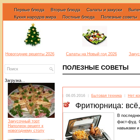
Первые блюда
Вторые блюда
Салаты и закуски
Выпе
Кухня народов мира
Постные блюда
Полезные советы
Новогодние рецепты 2026
Салаты на Новый год 2026
Закус
ПОЛЕЗНЫЕ СОВЕТЫ
Загрузка...
06.05.2016
Бытовая техника
Нет к
Фритюрница: всё,
В последне
Закусочный торт
фаст-фуд. 
Наполеон рецепт к
навыками и
новогоднему столу