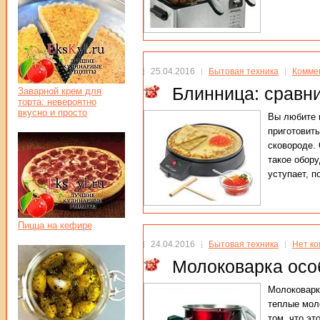
25.04.2016
Бытовая техника
Коммен
Блинница: сравни
Заварной крем для
торта: невероятно
вкусно и просто
Вы любите н
приготовит
сковороде. 
такое обору
уступает, 
Пицца на кефире
24.04.2016
Бытовая техника
Нет к
Молоковарка осо
Молоковарк
теплые моло
том, что эт