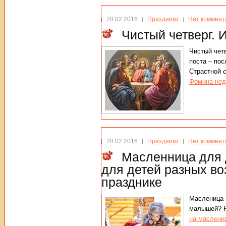
28.02.2016
Праздники
Нет коммент
Чистый четверг. 
Чистый четв
поста – пос
Страстной с
Фомина не
28.02.2016
Праздники
Нет коммент
Масленница для д
для детей разных во
празднике
Масленица –
малышей? Р
на маслени