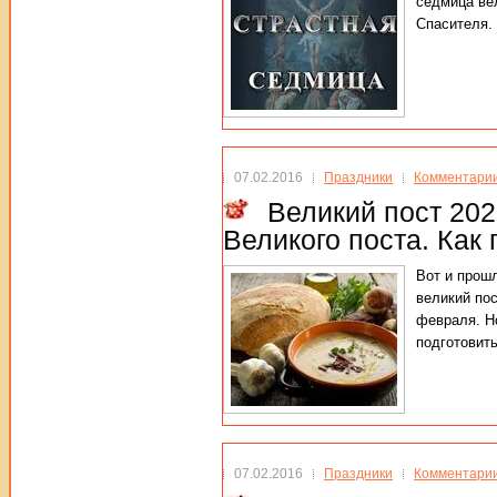
седмица ве
Спасителя.
07.02.2016
Праздники
Комментарии
Великий пост 202
Великого поста. Как
Вот и прош
великий пос
февраля. Но
подготовить
07.02.2016
Праздники
Комментарии