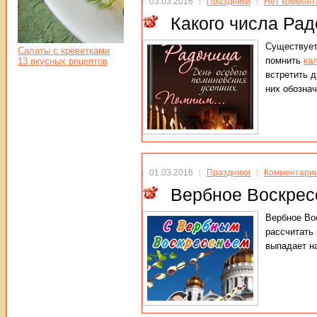
03.03.2016
Праздники
Нет коммент
Какого числа Рад
Существует
Салаты с креветками
помнить
ка
13 вкусных рецептов
встретить 
них обозна
01.03.2016
Праздники
Комментарии
Вербное Воскресе
Вербное Во
рассчитать 
выпадает на