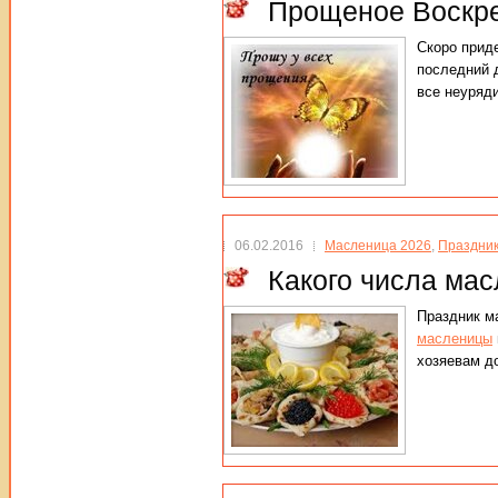
Прощеное Воскре
Скоро прид
последний 
все неуряд
06.02.2016
Масленица 2026
,
Праздни
Какого числа мас
Праздник м
масленицы
хозяевам д