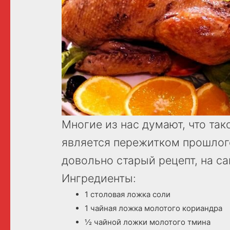
Многие из нас думают, что так
является пережитком прошлого.
довольно старый рецепт, на са
Ингредиенты:
1 столовая ложка соли
1 чайная ложка молотого кориандра
½ чайной ложки молотого тмина