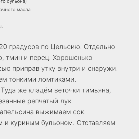
го бульона)
вочного масла
ы.
20 градусов по Цельсию. Отдельно
, тмин и перец. Хорошенько
ью приправ утку внутри и снаружи.
ем тонкими ломтиками.
 Туда же кладём веточки тимьяна,
езанные репчатый лук.
 апельсина выжимаем сок.
м и куриным бульоном. Отставляем