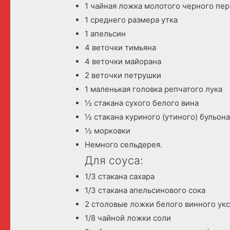
1 чайная ложка молотого черного пе
1 среднего размера утка
1 апельсин
4 веточки тимьяна
4 веточки майорана
2 веточки петрушки
1 маленькая головка репчатого лука
½ стакана сухого белого вина
½ стакана куриного (утиного) бульон
½ морковки
Немного сельдерея.
Для соуса:
1/3 стакана сахара
1/3 стакана апельсинового сока
2 столовые ложки белого винного укс
1/8 чайной ложки соли