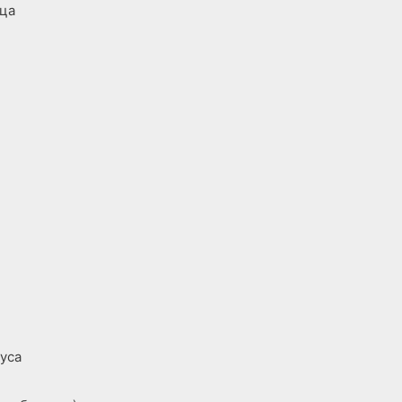
рца
а
уса